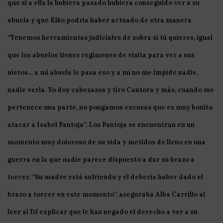
que si a ella la hubiera pasado hubiera conseguido ver a su
abuela y que Kiko podría haber actuado de otra manera
“Tenemos herramientas judiciales de sobra si tú quieres, igual
que los abuelos tienes regímenes de visita para ver a sus
nietos… a mí abuela le pasa eso y a mí no me impide nadie,
nadie verla. Yo doy cabezazos y tiro
Cantora
y más, cuando me
pertenece una parte, no pongamos excusas que es muy bonito
atacar a
Isabel
Pantoja
”. Los Pantoja se encuentran en un
momento muy doloroso de su vida y metidos de lleno en una
guerra en la que nadie parece dispuesto a dar su brazo a
torcer. “Su madre está sufriendo y él debería haber dado el
brazo a torcer en este momento”, aseguraba Alba Carrillo al
leer al
DJ
explicar que le han negado el derecho a ver a su