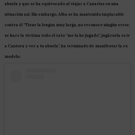
abuela y que se ha equivocado al viajar a
Canarias
en una
situación así. Sin embargo, Alba se ha mantenido implacable
contra él “
Tiene
la
lengua
muy
larga
,
no
reconoce
ningún
error
,
se hace la victima todo el rato “
me
la
he
jugado
”, jugársela es ir
a
Cantora
y ver a tu abuela”, ha terminado de manifestar la ex
modelo.