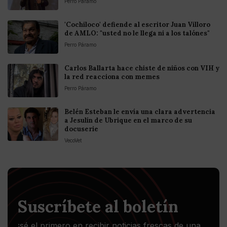
Perro Páramo
'Cochiloco' defiende al escritor Juan Villoro
de AMLO: "usted no le llega ni a los talónes"
Perro Páramo
Carlos Ballarta hace chiste de niños con VIH y
la red reacciona con memes
Perro Páramo
Belén Esteban le envía una clara advertencia
a Jesulín de Ubrique en el marco de su
docuserie
VecoVet
Suscríbete al boletín
¡sé el primero en recibir noticias frescas de una