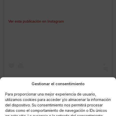
Ver esta publicación en Instagram
Gestionar el consentimiento
Para proporcionar una mejor experiencia de usuario,
utilizamos cookies para acceder y/o almacenar la información
del dispositivo. Su consentimiento nos permitirá procesar
Una publicación compartida por Kiko Rivera (@riverakiko)
datos como el comportamiento de navegación o IDs únicos
en este sitio. La ausencia o la retirada del consentimiento