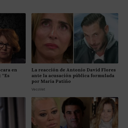
scara en
La reacción de Antonio David Flores
: “Es
ante la acusación pública formulada
por María Patiño
VecoVet