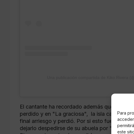
Una publicación compartida de Kiko Rivera (@
El cantante ha recordado además que tras muc
Para pro
perdido y en "La graciosa", la isla canaria ha
acceder 
final arriesgo y perdió. Por si esto fuera poco
permitir
dejarlo despedirse de su abuela por "mierdas 
este sit