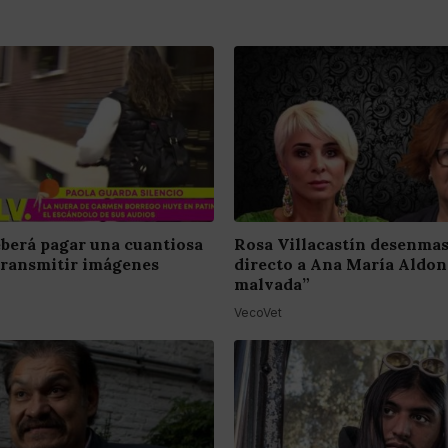
berá pagar una cuantiosa
Rosa Villacastín desenma
transmitir imágenes
directo a Ana María Aldon
malvada”
VecoVet