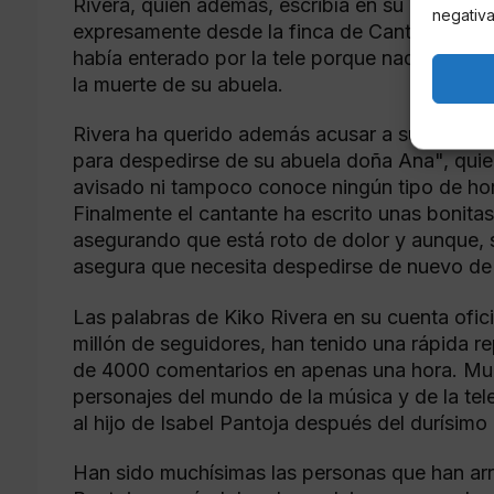
Rivera, quien además, escribía en su perfil of
negativa
expresamente desde la finca de Cantora: "no
había enterado por la tele porque nadie lo hab
la muerte de su abuela.
Rivera ha querido además acusar a su madre y 
para despedirse de su abuela doña Ana", quie
avisado ni tampoco conoce ningún tipo de horar
Finalmente el cantante ha escrito unas bonita
asegurando que está roto de dolor y aunque, 
asegura que necesita despedirse de nuevo de 
Las palabras de Kiko Rivera en su cuenta ofi
millón de seguidores, han tenido una rápida 
de 4000 comentarios en apenas una hora. Mul
personajes del mundo de la música y de la tel
al hijo de Isabel Pantoja después del durísimo
Han sido muchísimas las personas que han arr