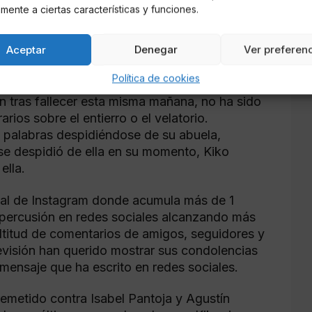
icial de Instagram que las órdenes venían
mente a ciertas características y funciones.
 queremos que venga nadie" y únicamente se
ía llamado para darle la durísima noticia sobre
Aceptar
Denegar
Ver preferen
Política de cookies
a su tío de no darle "ningún tipo de horarios
n tras fallecer esta misma mañana, no ha sido
ios sobre el entierro o el velatorio.
s palabras despidiéndose de su abuela,
se despidió de ella en su momento, Kiko
ella.
cial de Instagram donde acumula más de 1
repercusión en redes sociales alcanzando más
titud de comentarios de amigos, seguidores y
evisión han querido mostrar sus condolencias
 mensaje que ha escrito en redes sociales.
emetido contra Isabel Pantoja y Agustín