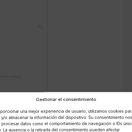
riverakiko)
Gestionar el consentimiento
has dudas si acudir o no, se encontraba
porcionar una mejor experiencia de usuario, utilizamos cookies par
biendo tenido sus dudas sobre acudir pero al
y/o almacenar la información del dispositivo. Su consentimiento no
, Rivera ha acusado a sus familiares de no
á procesar datos como el comportamiento de navegación o IDs únic
de problemas familiares". Según el propio Kiko
io. La ausencia o la retirada del consentimiento pueden afectar