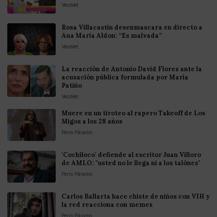
VecoVet
Rosa Villacastín desenmascara en directo a
Ana María Aldon: “Es malvada”
VecoVet
La reacción de Antonio David Flores ante la
acusación pública formulada por María
Patiño
VecoVet
Muere en un tiroteo al rapero Takeoff de Los
Migos a los 28 años
Perro Páramo
'Cochiloco' defiende al escritor Juan Villoro
de AMLO: "usted no le llega ni a los talónes"
Perro Páramo
Carlos Ballarta hace chiste de niños con VIH y
la red reacciona con memes
Perro Páramo