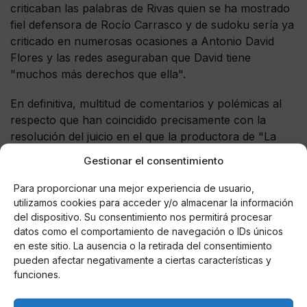
criticaban las palabras de Rivas quien se ha mostrado
fiel defensora de Rocío Carrasco y de sudoku sería ya
criticado en numerosas ocasiones a Antonio David
Flores y las redes aseguraban que David tiene
"muchos más derechos que ella".
En definitiva, multitud de comentarios y polémicas al
respecto que han coincidido precisamente con la
resolución del juicio en el que la productora de "La
fábrica de la tele" ha sido condenada a indemnizar al
Gestionar el consentimiento
ex guardia civil con un total de 80 € por vulnerar su
derecho al honor y han declarado incluso nulo su
Para proporcionar una mejor experiencia de usuario,
despido obligándoles a pagar la cuantía total de los
utilizamos cookies para acceder y/o almacenar la información
del dispositivo. Su consentimiento nos permitirá procesar
salarios hasta el día de hoy.
datos como el comportamiento de navegación o IDs únicos
en este sitio. La ausencia o la retirada del consentimiento
pueden afectar negativamente a ciertas características y
funciones.
AUTOR
María De Las Nieves Fernández