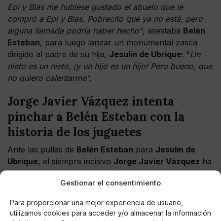
Epi y Blas me hubiese gustado el abuelo que le
compró a Epi y Blas. Pobrecito que ya no está, pero
alguna llamada podría haber hecho"
, asestaba
Belén
Esteban
, para luego lanzar un monumental zasca
dirigido al padre de su hija,
Jesulín de Ubrique
: "
Un
nieto es un nieto, ¡y un hijo es un hijo! Pero bueno, que
no quiero calentarme".
Jorge Javier Vázquez intenta
pinchar a Belén Esteban con la
historia de los juguetes
Ante las pullas de
Belén Esteban
para
Jesulín de
Ubrique
, el siempre incisivo
Jorge Javier Vázquez
ha
querido meter el dedo en la llaga y provocar la
Gestionar el consentimiento
reacción de su compañera:
"¿Ya sabes dónde los vas
a poner?"
, le preguntaba. A lo que la colaboradora,
Para proporcionar una mejor experiencia de usuario,
casi sin pensar su respuesta le contestó:
"En un sitio
utilizamos cookies para acceder y/o almacenar la información
significativo. Al lado del mortero de oro que ganamos