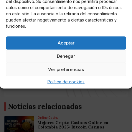
del dispositivo. Su consentimiento nos permitirá procesar
en 'La última cena' y del premio de 'Más que Baile'. Lo
datos como el comportamiento de navegación o IDs únicos
que hay que hacer…”
, decía con algo de sarcasmo,
en este sitio. La ausencia o la retirada del consentimiento
pueden afectar negativamente a ciertas características y
para luego insistir:
“No me acordaba de ellos… Si esto
funciones.
me pilla en otro momento de mi vida…"
, con lo que
sacó las carcajadas de el presentador.
Aceptar
Denegar
AUTOR
VecoVet
Ver preferencias
Médico Veterinario, Profesor universitario,
Política de cookies
Poeta, Músico y Escritor
Noticias relacionadas
Online Casino
Mejores Cripto Casinos Online en
Colombia 2025: Bitcoin Casinos