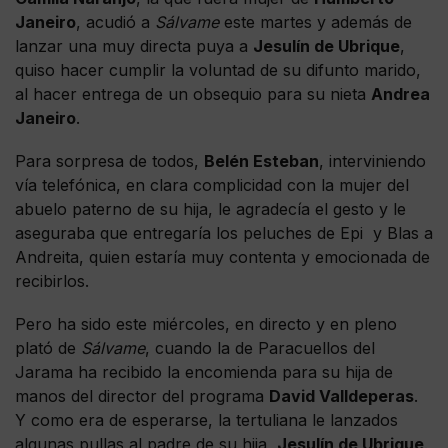
Janeiro
, acudió a
Sálvame
este martes y además de
lanzar una muy directa puya a
Jesulín de Ubrique
,
quiso hacer cumplir la voluntad de su difunto marido,
al hacer entrega de un obsequio para su nieta
Andrea
Janeiro
.
Para sorpresa de todos,
Belén Esteban
, interviniendo
vía telefónica, en clara complicidad con la mujer del
abuelo paterno de su hija, le agradecía el gesto y le
aseguraba que entregaría los peluches de Epi y Blas a
Andreita, quien estaría muy contenta y emocionada de
recibirlos.
Pero ha sido este miércoles, en directo y en pleno
plató de
Sálvame
, cuando la de Paracuellos del
Jarama ha recibido la encomienda para su hija de
manos del director del programa
David Valldeperas
.
Y como era de esperarse, la tertuliana le lanzados
algunas pullas al padre de su hija,
Jesulín de Ubrique
.