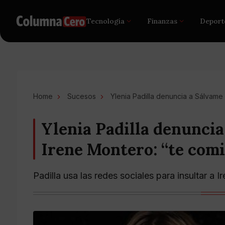
Tecnología
Finanzas
Deport
Home
Sucesos
Ylenia Padilla denuncia a Sálvame 
Ylenia Padilla denuncia
Irene Montero: “te comis
Padilla usa las redes sociales para insultar a 