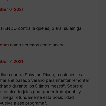
ber 6, 2021
ETIENDO contra la que es, o era, su amiga
tcom
como veremos como acaba…
ber 7, 2021
línea contra Sálvame Diario, a quienes les
marla el pasado verano para intentar remontar
chado durante los últimos meses". Sobre el
r comiendo jales para poder trabajar ahí y
t, niega rotundamente esta posibilidad
 vuelva a ese programa".