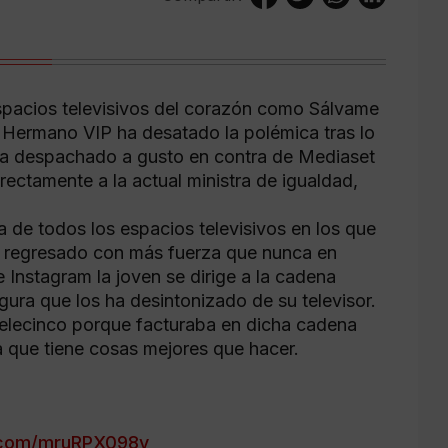
espacios televisivos del corazón como Sálvame
n Hermano VIP ha desatado la polémica tras lo
 ha despachado a gusto en contra de Mediaset
rectamente a la actual ministra de igualdad,
la de todos los espacios televisivos en los que
a regresado con más fuerza que nunca en
 Instagram la joven se dirige a la cadena
ura que los ha desintonizado de su televisor.
elecinco porque facturaba en dicha cadena
a que tiene cosas mejores que hacer.
r.com/mruRPX098y