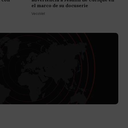
el marco de su docuserie
VecoVet