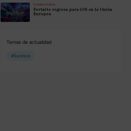
Entretenimiento
Fortnite regresa para iOS en la Unión
Europea
Temas de actualidad
#Sucesos