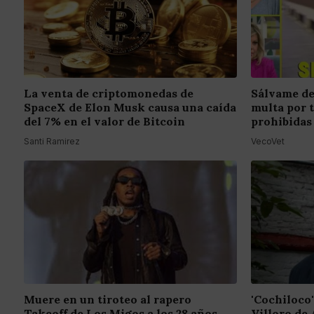
La venta de criptomonedas de
Sálvame de
SpaceX de Elon Musk causa una caída
multa por 
del 7% en el valor de Bitcoin
prohibidas
Santi Ramirez
VecoVet
Muere en un tiroteo al rapero
'Cochiloco'
Takeoff de Los Migos a los 28 años
Villoro de 