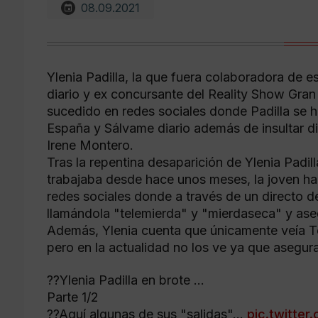
08.09.2021
Ylenia Padilla, la que fuera colaboradora de 
diario y ex concursante del Reality Show Gra
sucedido en redes sociales donde Padilla se
España y Sálvame diario además de insultar di
Irene Montero.
Tras la repentina desaparición de Ylenia Padil
trabajaba desde hace unos meses, la joven h
redes sociales donde a través de un directo de
llamándola "telemierda" y "mierdaseca" y aseg
Además, Ylenia cuenta que únicamente veía T
pero en la actualidad no los ve ya que asegur
??Ylenia Padilla en brote …
Parte 1/2
??Aquí algunas de sus "salidas"…
pic.twitte