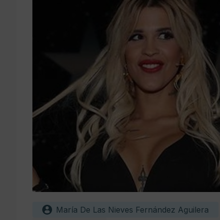
María De Las Nieves Fernández Aguilera