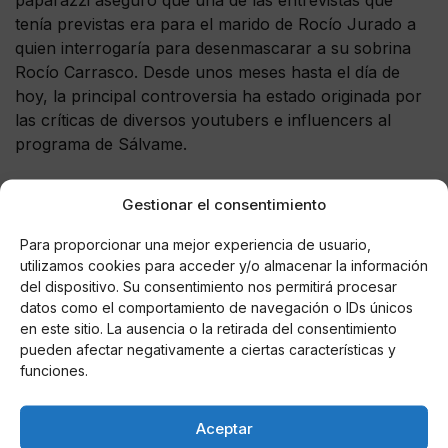
tenía previstas era para el marido de Rocío Jurado a
quien interrogaría para desenmascarar a su sobrina
Rocío Carrasco. Desde unos meses hasta el día de
hoy, la principal controversia ha estado originada por
las críticas de diversos youtubers e influencers al
programa de Sálvame.
Fue hace apenas dos meses cuando el propio Diego
Gestionar el consentimiento
Arrabal denunció la censura que existía en el espacio
televisivo de Sálvame y también el rol que cumplía la
Para proporcionar una mejor experiencia de usuario,
presentadora Carlota Corredera.
utilizamos cookies para acceder y/o almacenar la información
del dispositivo. Su consentimiento nos permitirá procesar
datos como el comportamiento de navegación o IDs únicos
en este sitio. La ausencia o la retirada del consentimiento
pueden afectar negativamente a ciertas características y
AUTOR
funciones.
María De Las Nieves Fernández
Aguilera
Aceptar