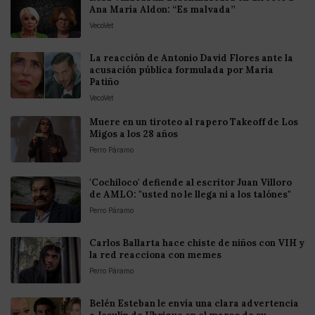
Ana María Aldon: “Es malvada”
VecoVet
La reacción de Antonio David Flores ante la
acusación pública formulada por María
Patiño
VecoVet
Muere en un tiroteo al rapero Takeoff de Los
Migos a los 28 años
Perro Páramo
'Cochiloco' defiende al escritor Juan Villoro
de AMLO: "usted no le llega ni a los talónes"
Perro Páramo
Carlos Ballarta hace chiste de niños con VIH y
la red reacciona con memes
Perro Páramo
Belén Esteban le envía una clara advertencia