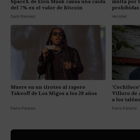
SpaceX de Elon Musk causa una caída
multa por 
del 7% en el valor de Bitcoin
prohibidas
Santi Ramirez
VecoVet
Muere en un tiroteo al rapero
'Cochiloco'
Takeoff de Los Migos a los 28 años
Villoro de 
a los talón
Perro Páramo
Perro Páramo