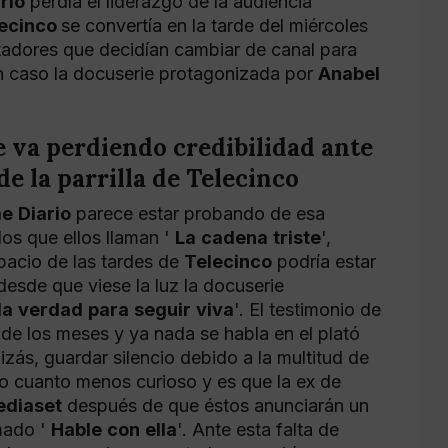
rio
perdía el liderazgo de la audiencia
ecinco
se convertía en la tarde del miércoles
tadores que decidían cambiar de canal para
ún caso la docuserie protagonizada por
Anabel
 va perdiendo credibilidad ante
e la parrilla de Telecinco
me
Diario
parece estar probando de esa
los que ellos llaman '
La
cadena
triste
',
pacio de las tardes de
Telecinco
podría estar
sde que viese la luz la docuserie
la
verdad
para
seguir
viva
'. El testimonio de
de los meses y ya nada se habla en el plató
zás, guardar silencio debido a la multitud de
to cuanto menos curioso y es que la ex de
diaset
después de que éstos anunciarán un
mado '
Hable
con
ella
'. Ante esta falta de