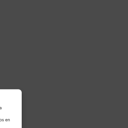
a
s
os en