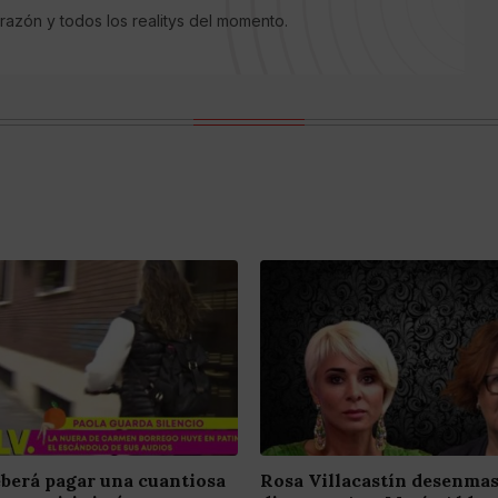
razón y todos los realitys del momento.
berá pagar una cuantiosa
Rosa Villacastín desenma