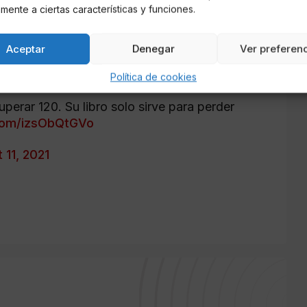
o a la protagonista que de una explicación a
mente a ciertas características y funciones.
a las personas que compraron su libro ya que
. Una internauta asegura que la de Vigo
Aceptar
Denegar
Ver preferen
ha de "mentirosa" asegurando que todos los
empo, sino el dinero que les costó.
Política de cookies
perar 120. Su libro solo sirve para perder
.com/izsObQtGVo
 11, 2021