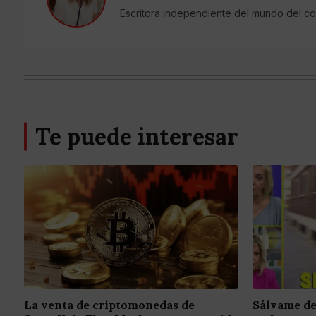
Escritora independiente del mundo del co
Te puede interesar
La venta de criptomonedas de
Sálvame de