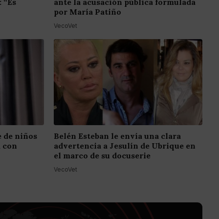
: “Es
ante la acusación pública formulada
por María Patiño
VecoVet
e de niños
Belén Esteban le envía una clara
a con
advertencia a Jesulín de Ubrique en
el marco de su docuserie
VecoVet