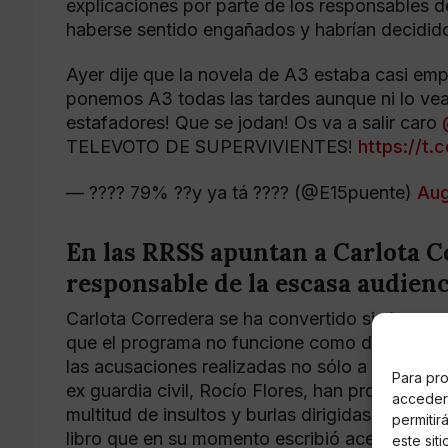
explicaciones por parte de los responsables 
haberse sentido engañados y habrían decidido
Ayer dije que la novela de A3 estaba casi em
ponemos A3 todas las tardes aunque ni lo vea
estafadores! Que se jodan! Os va a salir caro
TELEVOTO DE SUPERVIVIENTES!
https://t
— ???? 79% ??y ya tá ???? (@E15puente)
Aug
En las RRSS apuntan a Carlota 
responsable de la escasa audien
Carlota Corredera se ha convertido sin lugar 
que el programa no funcione como debería. Su
las acusaciones realizadas no sólo a Antonio 
Para pro
ex guardia civil, Rocío Flores, han provocado
acceder 
multitud de insultos y burlas dirigidas a sus 
permitir
libro que en su momento escribió acerca del
este sit