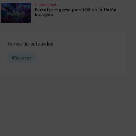
Entretenimiento
Fortnite regresa para iOS en la Unión
Europea
Temas de actualidad
#Sucesos