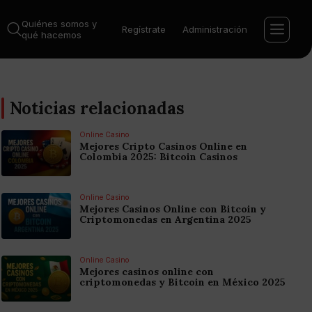
Quiénes somos y
Regístrate
Administración
qué hacemos
Noticias relacionadas
Online Casino
Mejores Cripto Casinos Online en
Colombia 2025: Bitcoin Casinos
Online Casino
Mejores Casinos Online con Bitcoin y
Criptomonedas en Argentina 2025
Online Casino
Mejores casinos online con
criptomonedas y Bitcoin en México 2025