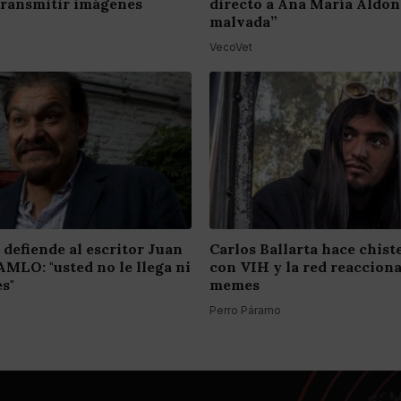
transmitir imágenes
directo a Ana María Aldon
malvada”
VecoVet
 defiende al escritor Juan
Carlos Ballarta hace chist
AMLO: "usted no le llega ni
con VIH y la red reaccion
es"
memes
Perro Páramo