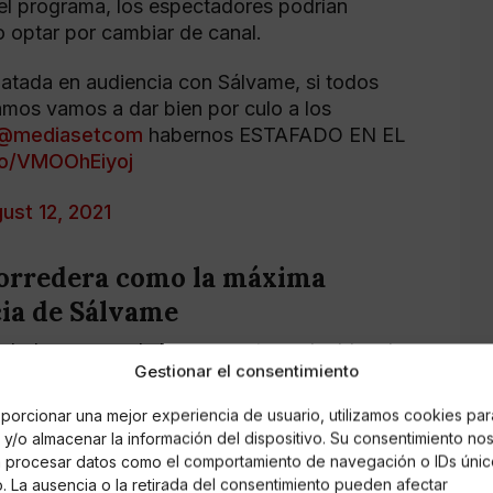
del programa, los espectadores podrían
 optar por cambiar de canal.
patada en audiencia con Sálvame, si todos
mos vamos a dar bien por culo a los
@mediasetcom
habernos ESTAFADO EN EL
.co/VMOOhEiyoj
ust 12, 2021
Corredera como la máxima
cia de Sálvame
a dudas en una de las supuestas culpables de
Gestionar el consentimiento
 total desprecio a según que colaboradores y
David Flores, sino a Olga Moreno y la hija del
porcionar una mejor experiencia de usuario, utilizamos cookies par
 que la presentadora reciba cada día una
y/o almacenar la información del dispositivo. Su consentimiento no
apología del feminismo y al supuesto engaño del
á procesar datos como el comportamiento de navegación o IDs únic
 sobrepeso cuando la podemos ver cada tarde
io. La ausencia o la retirada del consentimiento pueden afectar