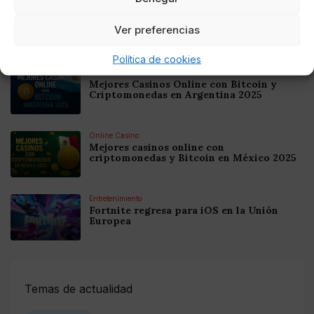
Online Casino
Mejores Cripto Casinos Online en
Ver preferencias
Colombia 2025: Bitcoin Casinos
Política de cookies
Online Casino
Mejores Casinos Online con Bitcoin y
Criptomonedas en Argentina 2025
Online Casino
Mejores casinos online con
criptomonedas y Bitcoin en México 2025
Entretenimiento
Fortnite regresa para iOS en la Unión
Europea
Temas de actualidad