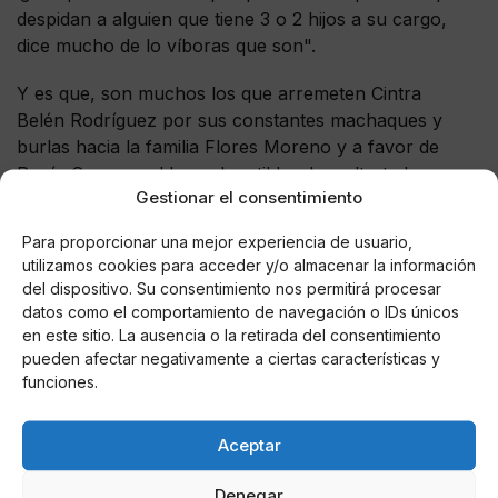
despidan a alguien que tiene 3 o 2 hijos a su cargo,
dice mucho de lo víboras que son".
Y es que, son muchos los que arremeten Cintra
Belén Rodríguez por sus constantes machaques y
burlas hacia la familia Flores Moreno y a favor de
Rocío Carrasco. Llegando a tildar de maltratador a
Gestionar el consentimiento
Antonio David Flores pese a no estar condenado en
sentencia firme de este delito.
Para proporcionar una mejor experiencia de usuario,
utilizamos cookies para acceder y/o almacenar la información
del dispositivo. Su consentimiento nos permitirá procesar
datos como el comportamiento de navegación o IDs únicos
AUTOR
en este sitio. La ausencia o la retirada del consentimiento
María De Las Nieves Fernández
pueden afectar negativamente a ciertas características y
Aguilera
funciones.
Aceptar
Noticias relacionadas
Denegar