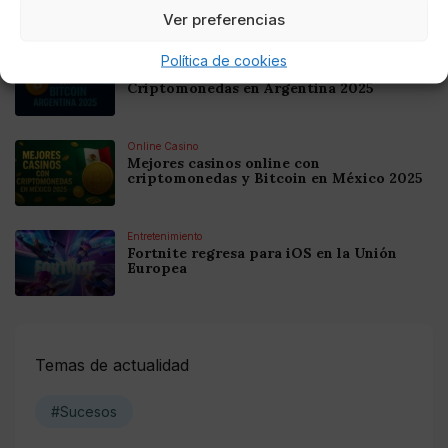
Ver preferencias
Online Casino
Política de cookies
Mejores Casinos Online con Bitcoin y
Criptomonedas en Argentina 2025
Online Casino
Mejores casinos online con
criptomonedas y Bitcoin en México 2025
Entretenimiento
Fortnite regresa para iOS en la Unión
Europea
Temas de actualidad
#Sucesos