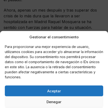
Ahora, apenas un mes después y tras superar dos
crisis de lo más dura que la llevaron a ser
hospitalizada en Madrid Raquel Mosquera se ha
sentido con fuerzas para hablar de su situación.
Gestionar el consentimiento
Para proporcionar una mejor experiencia de usuario,
utilizamos cookies para acceder y/o almacenar la información
del dispositivo. Su consentimiento nos permitirá procesar
AUTOR
datos como el comportamiento de navegación o IDs únicos
María De Las Nieves Fernández
en este sitio. La ausencia o la retirada del consentimiento
Aguilera
pueden afectar negativamente a ciertas características y
funciones.
Noticias relacionadas
Aceptar
Online Casino
Denegar
Mejores Cripto Casinos Online en
Colombia 2025: Bitcoin Casinos