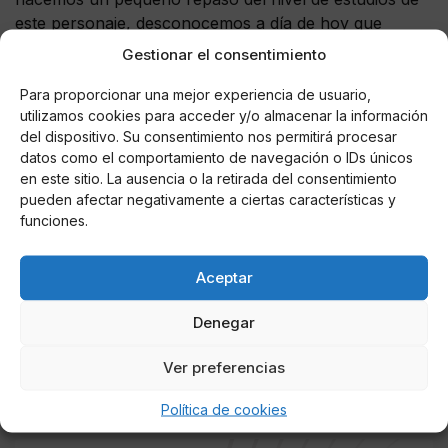
este personaje, desconocemos a día de hoy que
estudios ha cursado y como llegó a la televisión. Su
Gestionar el consentimiento
primer programa fue entrar en
MYHYV
donde estuvo de
Para proporcionar una mejor experiencia de usuario,
tronista. El salto a la fama fue cuando conoció a
Gloria
Camila
y
utilizamos cookies para acceder y/o almacenar la información
desde entonces hasta ahora, a lo que se ha dedicado ha sido
del dispositivo. Su consentimiento nos permitirá procesar
principalmente hablar mal de muchos personajes conocidos entre
datos como el comportamiento de navegación o IDs únicos
los que se encuentran
Rafa
Mora
con quien mantiene una guerra
en este sitio. La ausencia o la retirada del consentimiento
mediática cada vez que coinciden en un plató de
Telecinco
. Su
pueden afectar negativamente a ciertas características y
funciones.
paso por
Supervivientes
y
Gran
Hermano
Vip
estuvo cargado
de polémicas entre sus compañeros y su relación con
Sofía
Suéscun
le vino muy bien para que lo llamarán para participar en
Aceptar
realitys
ambos
.
Denegar
Ver preferencias
Política de cookies