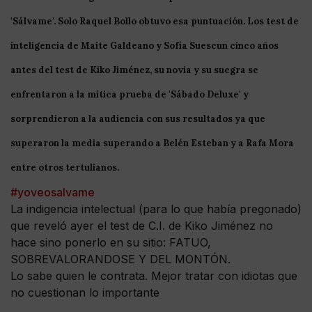
'
Sálvame
'. Solo
Raquel
Bollo
obtuvo esa puntuación. Los test de
inteligencia de
Maite
Galdeano
y
Sofía
Suescun
cinco años
antes del test de
Kiko
Jiménez
, su novia y su suegra se
enfrentaron a la mítica prueba de '
Sábado
Deluxe
' y
sorprendieron a la audiencia con sus resultados ya que
superaron la media superando a
Belén
Esteban
y a
Rafa
Mora
entre otros tertulianos.
#yoveosalvame
La indigencia intelectual (para lo que había pregonado)
que reveló ayer el test de C.I. de Kiko Jiménez no
hace sino ponerlo en su sitio: FATUO,
SOBREVALORANDOSE Y DEL MONTÓN.
Lo sabe quien le contrata. Mejor tratar con idiotas que
no cuestionan lo importante