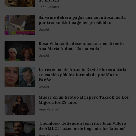
de Bitcoin
Santi Ramirez
Sálvame deberá pagar una cuantiosa multa
por transmitir imágenes prohibidas
VecoVet
Rosa Villacastín desenmascara en directo a
Ana María Aldon: “Es malvada”
VecoVet
La reacción de Antonio David Flores ante la
acusación pública formulada por María
Patiño
VecoVet
Muere en un tiroteo al rapero Takeoff de Los
Migos a los 28 años
Perro Páramo
'Cochiloco' defiende al escritor Juan Villoro
de AMLO: "usted no le llega ni a los talónes"
Perro Páramo