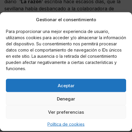
diario '
La
razón
' escribía hace escasos días, que la
sevillana había desbancado a la colaboradora de
Sálvame cuando ésta se proclamaba ganadora de
Gestionar el consentimiento
Gran
Hermano
Vip
y que
Telecinco
ha podría estar
moviendo los hilos para convertir a la mujer de
Para proporcionar una mejor experiencia de usuario,
Antonio David en la nueva '
Princesa
del
pueblo
' ya
utilizamos cookies para acceder y/o almacenar la información
que los espectadores la quieren y desean que rompa
del dispositivo. Su consentimiento nos permitirá procesar
datos como el comportamiento de navegación o IDs únicos
su silencio y se defienda. De momento la productora
en este sitio. La ausencia o la retirada del consentimiento
de
Supervivientes
le ha dado la primera oportunidad
pueden afectar negativamente a ciertas características y
y el próximo miércoles en horario de máxima
funciones.
audiencia,
Olga
Moreno
tendrá todo un plató para ella
sin
interrupciones
como ya ocurrió con
Rocío
Aceptar
Carrasco
que cabe recordar, que los datos de
audiencia que esta dando en el espacio '
Hable
con
Denegar
ella
' han ido cayendo en picado con el paso de las
semanas.
Ver preferencias
Política de cookies