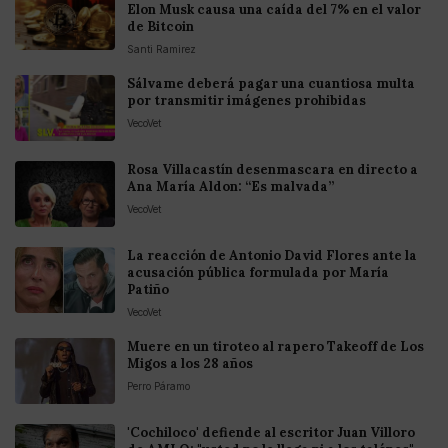
Elon Musk causa una caída del 7% en el valor
de Bitcoin
Santi Ramirez
Sálvame deberá pagar una cuantiosa multa
por transmitir imágenes prohibidas
VecoVet
Rosa Villacastín desenmascara en directo a
Ana María Aldon: “Es malvada”
VecoVet
La reacción de Antonio David Flores ante la
acusación pública formulada por María
Patiño
VecoVet
Muere en un tiroteo al rapero Takeoff de Los
Migos a los 28 años
Perro Páramo
'Cochiloco' defiende al escritor Juan Villoro