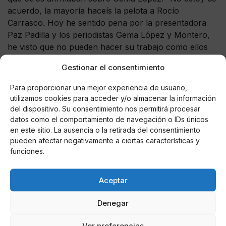
acuerdo, la mayoría haceís la pelota a Rocío
Carrasco. Hoy he sentido pena por la presentadora
Paz Padilla y los periodistas Gema López y Montero,
he visto que no pueden hacer su trabajo como ellos
creen. He apagado la televisión".
Gestionar el consentimiento
Para proporcionar una mejor experiencia de usuario,
utilizamos cookies para acceder y/o almacenar la información
AUTOR
del dispositivo. Su consentimiento nos permitirá procesar
María De Las Nieves Fernández
datos como el comportamiento de navegación o IDs únicos
Aguilera
en este sitio. La ausencia o la retirada del consentimiento
pueden afectar negativamente a ciertas características y
funciones.
Noticias relacionadas
Aceptar
Online Casino
Mejores Cripto Casinos Online en
Denegar
Colombia 2025: Bitcoin Casinos
Ver preferencias