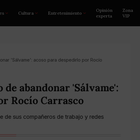
Opinión
Zona
es
Cultura
Entretenimiento
experta
VIP
nar 'Sálvame': acoso para despedirlo por Rocío
 de abandonar 'Sálvame':
or Rocío Carrasco
te de sus compañeros de trabajo y redes