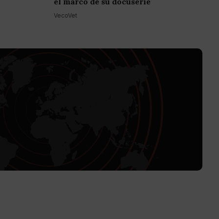
el marco de su docuserie
VecoVet