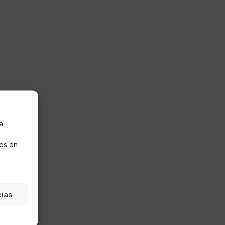
a
s
os en
cias