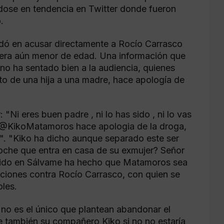
ndose en tendencia en Twitter donde fueron
.
dó en acusar directamente a Rocío Carrasco
do era aún menor de edad. Una información que
e no ha sentado bien a la audiencia, quienes
o de una hija a una madre, hace apología de
"Ni eres buen padre , ni lo has sido , ni lo vas
"@KikoMatamoros hace apologia de la droga,
a". "Kiko ha dicho aunque separado este ser
 coche que entra en casa de su exmujer? Señor
dido en Sálvame ha hecho que Matamoros sea
aciones contra Rocío Carrasco, con quien se
oles.
no es el único que plantean abandonar el
 también su compañero Kiko si no no estaría