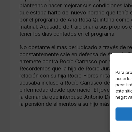
planteando hacer mejorar sus condiciones lab
que estaba harto del nuevo horario que tenía 
por el programa de Ana Rosa Quintana como co
matinal. Acusado de traicionar a sus propios
tener los días contados en el programa.
No obstante el más perjudicado a través de r
constantemente sale en defensa de Antonio Da
arremete contra Rocío Carrasco por su forma 
Recordemos que la hija de Rocío Jurado lleva
Para pro
relación con su hija Rocío Flores ni tampoco
acceder 
acusaba incluso a Rocío Carrasco de no llevar
permitir
enfermedad desde que nació. El joven acudir a
este sit
la demanda que interpuso Antonio David Flor
negativa
la pensión de alimentos a su hijo más pequeñ