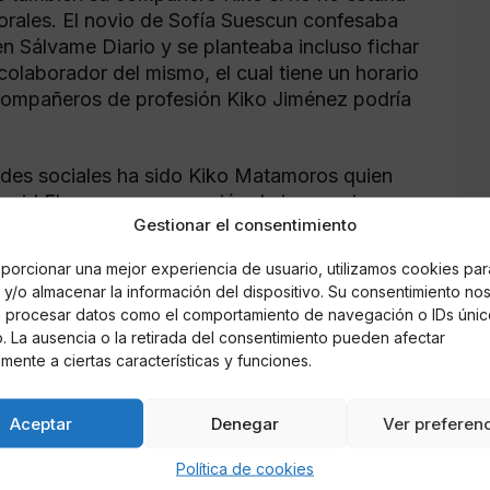
orales. El novio de Sofía Suescun confesaba
en Sálvame Diario y se planteaba incluso fichar
laborador del mismo, el cual tiene un horario
 compañeros de profesión Kiko Jiménez podría
edes sociales ha sido Kiko Matamoros quien
vid Flores y su presunción de inocencia y
Gestionar el consentimiento
de tratar a sus dos descendientes.
 más de ocho años sin mantener ningún tipo de
porcionar una mejor experiencia de usuario, utilizamos cookies par
 con su hijo pequeño David. Matamoros
y/o almacenar la información del dispositivo. Su consentimiento no
 al médico a su hijo David, quien padece una
á procesar datos como el comportamiento de navegación o IDs únic
 declarar hace muy poco a los tribunales tras
io. La ausencia o la retirada del consentimiento pueden afectar
es en contra de Rocío Carrasco por impago de
mente a ciertas características y funciones.
o.
Aceptar
Denegar
Ver preferen
Política de cookies