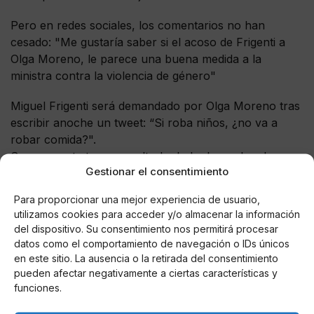
Pero en redes sociales, los comentarios no han
cesado: "Me gustaría saber si el acoso de Frigenti a
Olga Moreno, le parece una buena medida a la
ministra contra la violencia de género"
Miguel Frigenti será demandado por Olga Moreno tras
escribir anoche un tweet: “Si roba niños, ¿no va a
robar comida?".
Seguramente tras consultarlo, lo ha borrado y ha
Gestionar el consentimiento
hecho unas “disculpas” y excusarse en el humor. Pero
anoche certificaron el tweet, además aparece en
Para proporcionar una mejor experiencia de usuario,
prensa.
pic.twitter.com/EI5dk1AXkh
utilizamos cookies para acceder y/o almacenar la información
del dispositivo. Su consentimiento nos permitirá procesar
— JaviOliveira (@javieroliveira_)
July 9, 2021
datos como el comportamiento de navegación o IDs únicos
en este sitio. La ausencia o la retirada del consentimiento
pueden afectar negativamente a ciertas características y
funciones.
AUTOR