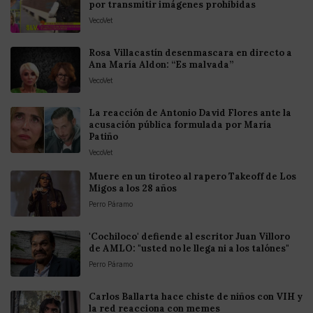
por transmitir imágenes prohibidas
VecoVet
Rosa Villacastín desenmascara en directo a
Ana María Aldon: “Es malvada”
VecoVet
La reacción de Antonio David Flores ante la
acusación pública formulada por María
Patiño
VecoVet
Muere en un tiroteo al rapero Takeoff de Los
Migos a los 28 años
Perro Páramo
'Cochiloco' defiende al escritor Juan Villoro
de AMLO: "usted no le llega ni a los talónes"
Perro Páramo
Carlos Ballarta hace chiste de niños con VIH y
la red reacciona con memes