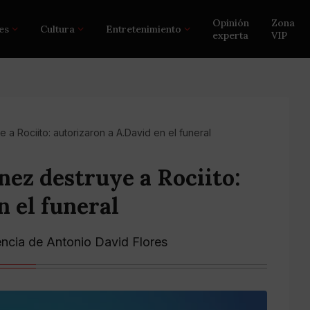
Opinión
Zona
es
Cultura
Entretenimiento
experta
VIP
 a Rociito: autorizaron a A.David en el funeral
nez destruye a Rociito:
n el funeral
sencia de Antonio David Flores