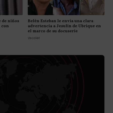
e de niños
Belén Esteban le envía una clara
a con
advertencia a Jesulín de Ubrique en
el marco de su docuserie
VecoVet