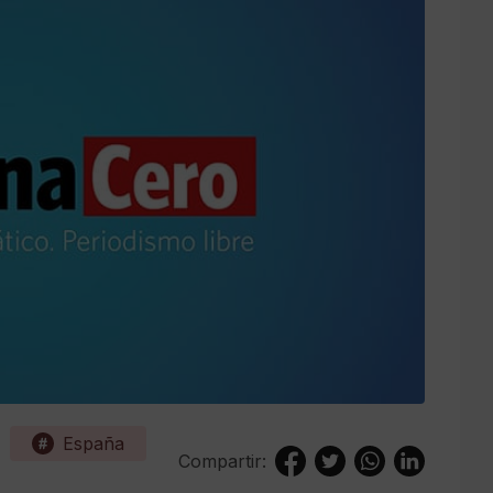
España
Compartir: