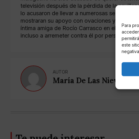
televisión después de la pérdida de la sevill
lo acusaron de llevar a numerosas seguidoras a
mostraran su apoyo con ovaciones y aplausos. 
Para pro
íntima amiga de Rocío Carrasco en el espacio 
acceder 
incluso a arremeter contra él por personarse en
permitir
este sit
negativa
AUTOR
María De Las Nieves Fe
Te puede interesar