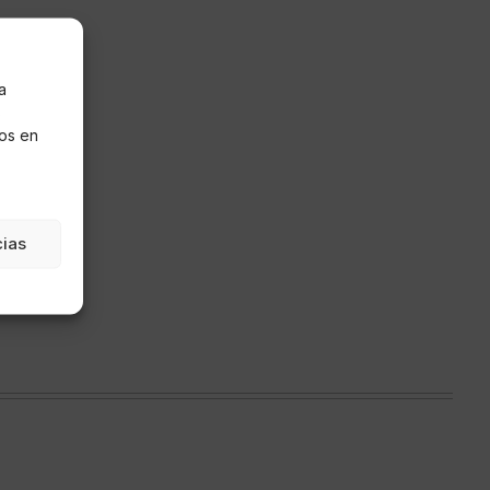
a
s
os en
cias