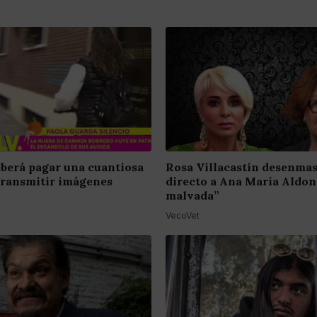
berá pagar una cuantiosa
Rosa Villacastín desenma
transmitir imágenes
directo a Ana María Aldon
malvada”
VecoVet