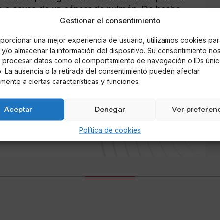
ana a causa de un cáncer de pulmón. De hecho,
Gestionar el consentimiento
 las puertas del tanatorio para que le
Esta acusación fue vertida por Alba Carrillo,
porcionar una mejor experiencia de usuario, utilizamos cookies par
televisivo de "Ya es mediodía", llegando
y/o almacenar la información del dispositivo. Su consentimiento no
 el funeral.
á procesar datos como el comportamiento de navegación o IDs únic
io. La ausencia o la retirada del consentimiento pueden afectar
mente a ciertas características y funciones.
Aceptar
Denegar
Ver preferen
rnández Aguilera
Política de cookies