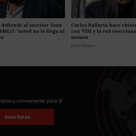
 defiende al escritor Juan
Carlos Ballarta hace chist
AMLO: "usted no le llega ni
con VIH y la red reaccion
es"
memes
Perro Páramo
 manera conveniente para ti!
Inscribirse