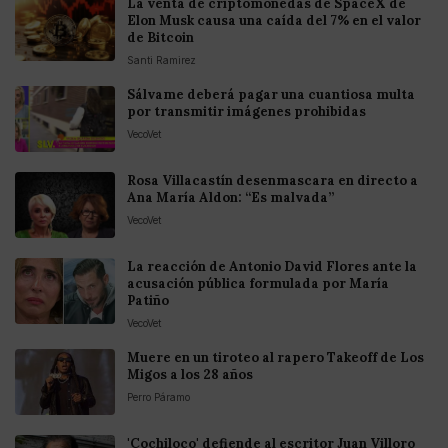
La venta de criptomonedas de SpaceX de
Elon Musk causa una caída del 7% en el valor
de Bitcoin
Santi Ramirez
Sálvame deberá pagar una cuantiosa multa
por transmitir imágenes prohibidas
VecoVet
Rosa Villacastín desenmascara en directo a
Ana María Aldon: “Es malvada”
VecoVet
La reacción de Antonio David Flores ante la
acusación pública formulada por María
Patiño
VecoVet
Muere en un tiroteo al rapero Takeoff de Los
Migos a los 28 años
Perro Páramo
'Cochiloco' defiende al escritor Juan Villoro