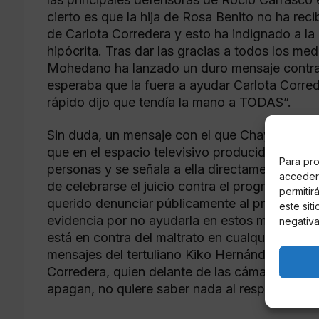
cierto es que la hija de Rosa Benito no ha rec
de Carlota Corredera y esto ha indignado a la 
hipócrita. Tras dar las gracias a todos los me
Mohedano ha lanzado un duro mensaje contra
esperaba que la fuera a ayudar Carlota Corre
rápido dijo que tendía la mano a TODAS”.
Sin duda, un mensaje con el que Chayo reivind
que en el espacio televisivo producido por 'La 
Para pro
personas y se señala a ella directamente com
acceder 
de celebrarse el juicio contra el programa de 
permitir
querido denunciar públicamente al programa y 
este sit
evidencia por no ayudarla en estos momentos 
negativa
está en contra del maltrato en cualquiera de 
mensajes del tertuliano Kiko Hernández, Chayo
Corredera, quien delante de las cámaras es un
apagan, no quiere saber nada al respecto.