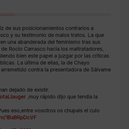
aíz de sus posicionamientos contrarios a
sco y su testimonio de malos tratos. La que
 en una abanderada del feminismo tras sus
 de Rocío Carrasco hacia los maltratadores,
iendo bien este papel a juzgar por las críticas
licas. La última de ellas, la de Chayo
arremetido contra la presentadora de Sálvame
han dejado de existir.
otaLlauger
,muy rápido dijo que tendía la
 eso,entre vosotros os chupais el culo
com/1BaBRpDcVF