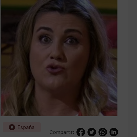
España
Compartir: