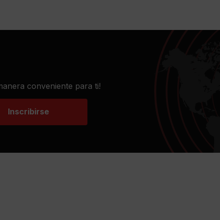
 manera conveniente para ti!
Inscribirse