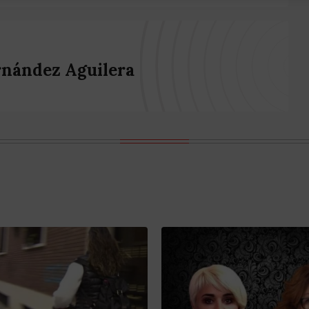
rnández Aguilera