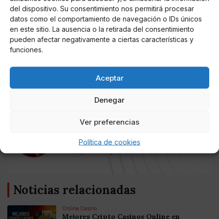
nunca ha entrado en el juego televisivo, evitanco
del dispositivo. Su consentimiento nos permitirá procesar
desmentir o confirmar las informaciones que sacan
datos como el comportamiento de navegación o IDs únicos
sobre ellos, pero en esta ocasión ha querido aclarar el
en este sitio. La ausencia o la retirada del consentimiento
punto para evitarle sufrimiento a
Adara
:
"decidimos
pueden afectar negativamente a ciertas características y
que todo lo que fuera de la relación nos lo íbamos a
funciones.
quedar para nosotros. Somos una pareja normal y
corriente".
Aceptar
Denegar
AUTOR
Ver preferencias
VecoVet
Médico Veterinario, Profesor universitario,
Política de cookies
Poeta, Músico y Escritor
Noticias relacionadas
Online Casino
Mejores Cripto Casinos Online en