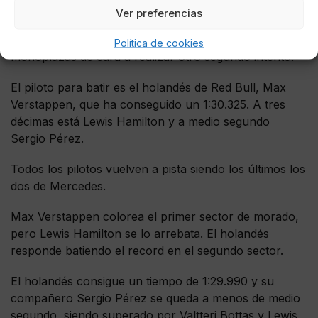
límites de la pista.
Ver preferencias
Los pilotos regresan a sus garajes para preparar los
Política de cookies
monoplazas de cara a realizar otro segundo intento.
El piloto para batir es el holandés de Red Bull, Max
Verstappen, que ha conseguido un 1:30.325. A tres
décimas está Lewis Hamilton y a medio segundo
Sergio Pérez.
Todos los pilotos vuelven a pista siendo los últimos los
dos de Mercedes.
Max Verstappen colorea el primer sector de morado,
pero Lewis Hamilton se lo arrebata. El holandés
responde batiendo el record en el segundo sector.
El holandés consigue un tiempo de 1:29.990 y su
compañero Sergio Pérez se queda a menos de medio
segundo, siendo superado por Valtteri Bottas y Lewis