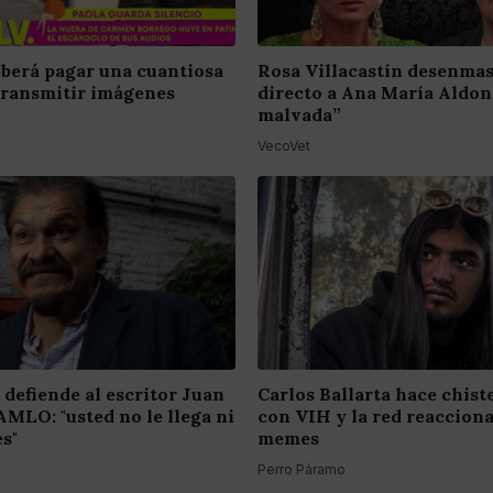
berá pagar una cuantiosa
Rosa Villacastín desenma
transmitir imágenes
directo a Ana María Aldon
malvada”
VecoVet
 defiende al escritor Juan
Carlos Ballarta hace chist
AMLO: "usted no le llega ni
con VIH y la red reaccion
es"
memes
Perro Páramo