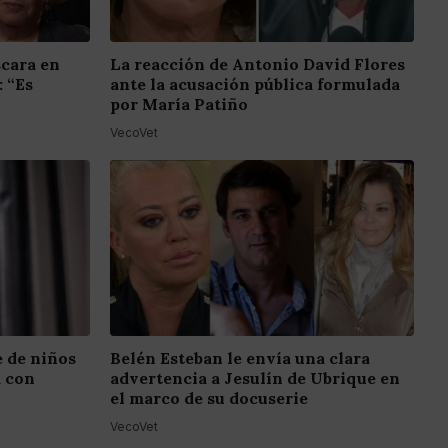
scara en
La reacción de Antonio David Flores
: “Es
ante la acusación pública formulada
por María Patiño
VecoVet
e de niños
Belén Esteban le envía una clara
a con
advertencia a Jesulín de Ubrique en
el marco de su docuserie
VecoVet