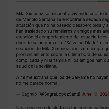
Mila Ximénez se encuentra viviendo uno de lo
de Manolo Santana se encontraría sedada seg
situación que no ha pasado desapercibida y a
han trasladado su familiares y amigos más all
atención el comportamiento del espacio televi
duro de salud para ella. "Sálvame Diario" ni co
sedación de Mila Ximénez al mismo tiempo que
pronunciamiento sobre la última hora de su es
complicada y ni la familia ni los amigos han q
salud de la sevillana.
A mi me extraña que los de Salvame no hayan 
no me parece normal
— Sagraló (@SagraLopezSanti)
June 19, 202
No se que sea de cierto es tan con un cachon