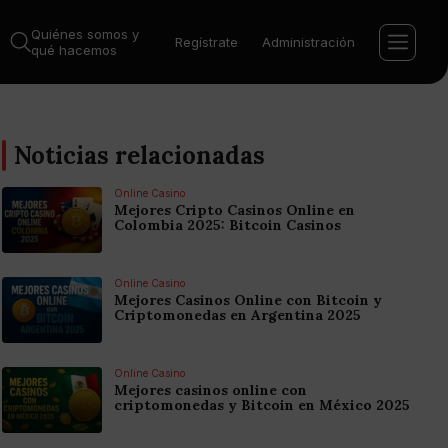
Quiénes somos y
Regístrate
Administración
qué hacemos
Noticias relacionadas
Online Casino
Mejores Cripto Casinos Online en
Colombia 2025: Bitcoin Casinos
Online Casino
Mejores Casinos Online con Bitcoin y
Criptomonedas en Argentina 2025
Online Casino
Mejores casinos online con
criptomonedas y Bitcoin en México 2025