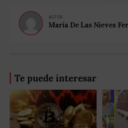
AUTOR
María De Las Nieves Fe
Te puede interesar