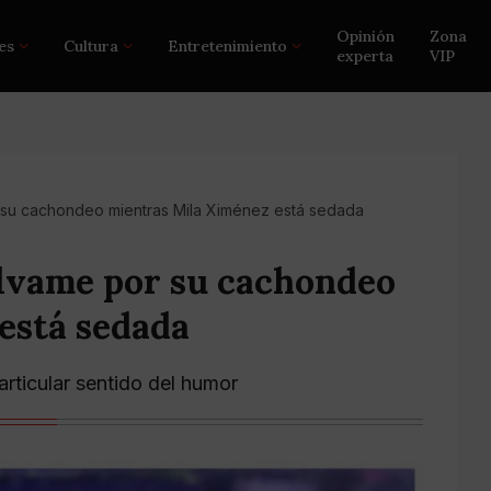
Opinión
Zona
es
Cultura
Entretenimiento
experta
VIP
 su cachondeo mientras Mila Ximénez está sedada
lvame por su cachondeo
está sedada
articular sentido del humor