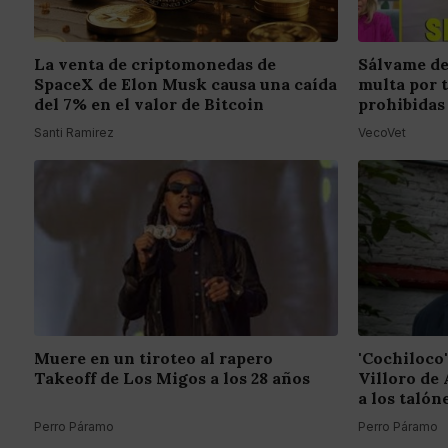
La venta de criptomonedas de
Sálvame de
SpaceX de Elon Musk causa una caída
multa por 
del 7% en el valor de Bitcoin
prohibidas
Santi Ramirez
VecoVet
Muere en un tiroteo al rapero
'Cochiloco'
Takeoff de Los Migos a los 28 años
Villoro de 
a los talón
Perro Páramo
Perro Páramo