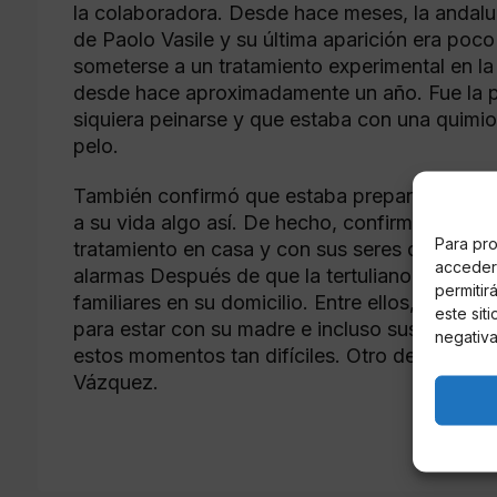
la colaboradora. Desde hace meses, la andal
de Paolo Vasile y su última aparición era po
someterse a un tratamiento experimental en l
desde hace aproximadamente un año. Fue la pr
siquiera peinarse y que estaba con una quimiot
pelo.
También confirmó que estaba preparada para l
a su vida algo así. De hecho, confirmaba que s
Para pro
tratamiento en casa y con sus seres queridos e
acceder 
alarmas Después de que la tertuliano haya reci
permitir
familiares en su domicilio. Entre ellos, se en
este sit
para estar con su madre e incluso sus tres h
negativa
estos momentos tan difíciles. Otro de los que 
Vázquez.