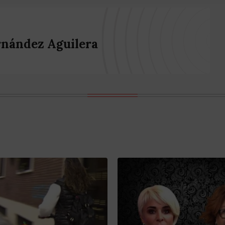
rnández Aguilera