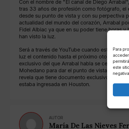
Con el nombre de "El canal de Diego Arrabal", 
tras 33 años de profesión como fotógrafo, el
desde su punto de vista y con su perpectiva p
actualidad del mundo del corazón, Arrabal po
Fidel Albiac ya que en su poder tiene horas y
han visto la luz.
Para pro
Será a través de YouTube cuando este verano
acceder 
luz el contenido hasta el próximo otoño coinc
permitir
exclusivo del que Arrabal habla se centraría 
este sit
Mohedano para dar el punto de vista diferente
negativa
revela que tiene documento exclusivo relacio
estaba ingresada en Houston.
AUTOR
María De Las Nieves Fe