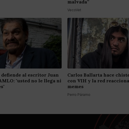
malvada”
VecoVet
 defiende al escritor Juan
Carlos Ballarta hace chist
AMLO: "usted no le llega ni
con VIH y la red reaccion
es"
memes
Perro Páramo