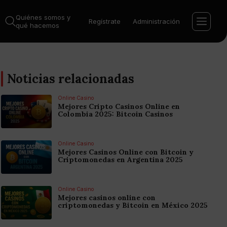
Quiénes somos y
Regístrate
Administración
qué hacemos
Noticias relacionadas
Online Casino
Mejores Cripto Casinos Online en
Colombia 2025: Bitcoin Casinos
Online Casino
Mejores Casinos Online con Bitcoin y
Criptomonedas en Argentina 2025
Online Casino
Mejores casinos online con
criptomonedas y Bitcoin en México 2025