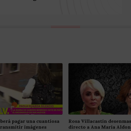
berá pagar una cuantiosa
Rosa Villacastín desenma
transmitir imágenes
directo a Ana María Aldon