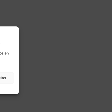
a
s
os en
cias