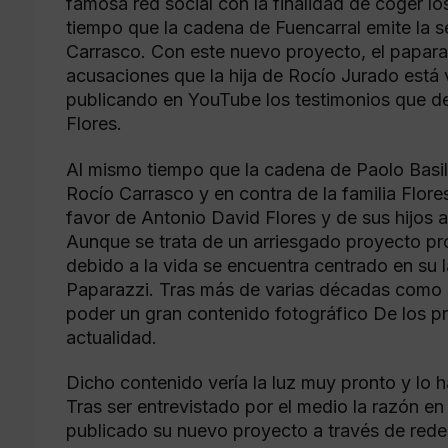
famosa red social con la finalidad de coger l
tiempo que la cadena de Fuencarral emite la s
Carrasco. Con este nuevo proyecto, el paparaz
acusaciones que la hija de Rocío Jurado está v
publicando en YouTube los testimonios que d
Flores.
Al mismo tiempo que la cadena de Paolo Basil
Rocío Carrasco y en contra de la familia Flore
favor de Antonio David Flores y de sus hijos 
Aunque se trata de un arriesgado proyecto pro
debido a la vida se encuentra centrado en su
Paparazzi. Tras más de varias décadas como re
poder un gran contenido fotográfico De los pr
actualidad.
Dicho contenido vería la luz muy pronto y lo 
Tras ser entrevistado por el medio la razón en
publicado su nuevo proyecto a través de redes