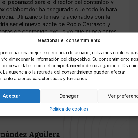
el paparazzi será el director del contenido y
 ex colaborador ha asegurado que todo lo hará
ropia. Utilizando temas relacionados con la
dría ser el nuevo azote de Rocío Carrasco y
 horas de contenido exclusivo que nunca antes
Gestionar el consentimiento
porcionar una mejor experiencia de usuario, utilizamos cookies par
 comience el nuevo proyecto que no verá la
y/o almacenar la información del dispositivo. Su consentimiento no
idiendo con la docuserie. El contenido
á procesar datos como el comportamiento de navegación o IDs únic
en acudir a Chipiona la casa de Amador
io. La ausencia o la retirada del consentimiento pueden afectar
 de su sobrina. Al mismo tiempo el Paparazzi
mente a ciertas características y funciones.
nado con la época en la que Rocío Jurado
Aceptar
Denegar
Ver preferen
Política de cookies
rnández Aguilera