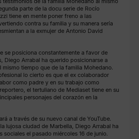
os testimonios de la familia Mohedano al mismo
egunda parte de la docu serie de Rocío
zi tiene en mente poner freno a las
ertiendo contra su familia y su manera sería
esmientan a la exmujer de Antonio David
e se posiciona constantemente a favor de
s, Diego Arrabal ha querido posicionarse a
al mismo tiempo que de la familia Mohedano.
fesional lo cierto es que el ex colaborador
 labor como padre y en su trabajo como
portero, el tertuliano de Mediaset tiene en su
incipales personajes del corazón en la
hará a través de su nuevo canal de YouTube.
 la lujosa ciudad de Marbella, Diego Arrabal ha
 sociales el pasado miércoles 16 de junio.