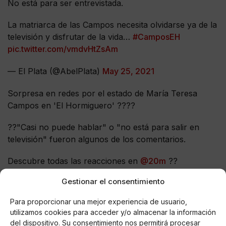
No está para ser entrevistada.
La matriarca de las Campos necesita olvidarse ya de la
televisión y disfrutar de la vida…
#CamposEH
pic.twitter.com/vmdvHtZsAm
— El Plata (@AbelPlata)
May 25, 2021
Sorpresa en redes por el estado de María Teresa
Campos en 'El Hormiguero' ????
??"Casi no puede hablar" o "no está para salir en
televisión" fueron algunos de los comentarios.
Descubre todas las reacciones en
@20m
??
https://t.co/paYl4sJ7KE
pic.twitter.com/GtqIvz1uag
Gestionar el consentimiento
— 20minutos.es (@20m)
May 26, 2021
Para proporcionar una mejor experiencia de usuario,
utilizamos cookies para acceder y/o almacenar la información
Si su problema es económico, que le ayude la de la
del dispositivo. Su consentimiento nos permitirá procesar