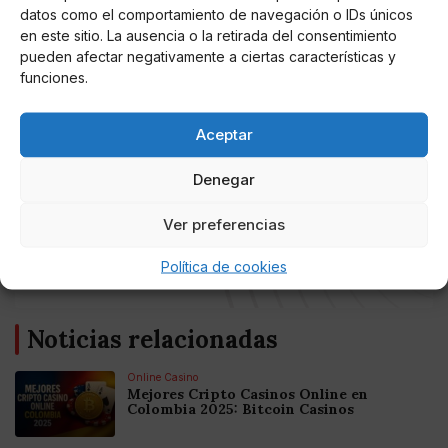
docuserie,ahora tendrá pasta. Sorpresa en redes por
datos como el comportamiento de navegación o IDs únicos
el estado de María Teresa Campos en 'El Hormiguero'
en este sitio. La ausencia o la retirada del consentimiento
via
@20m
https://t.co/qO90jnoHUj
pueden afectar negativamente a ciertas características y
funciones.
— Kaligula (@Kaligul21585809)
May 26, 2021
Aceptar
Denegar
AUTOR
La Cotilla De La TV
Ver preferencias
Escritora independiente del mundo del
corazón y todos los realitys del momento.
Política de cookies
Noticias relacionadas
Online Casino
Mejores Cripto Casinos Online en
Colombia 2025: Bitcoin Casinos