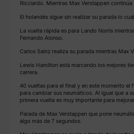
Ricciardo. Mientras Max Verstappen continúa en
El holandés sigue sin realizar su parada lo cu
La vuelta rápida es para Lando Norris mientr
Fernando Alonso.
Carlos Sainz realiza su parada mientras Max Ve
Lewis Hamilton está marcando los mejores tiem
carrera.
40 vueltas para el final y en este momento el
para cambiar sus neumáticos. Al igual que a 
primera vuelta es muy importante para mejorar
Parada de Max Verstappen que pone neumático
algo más de 7 segundos.