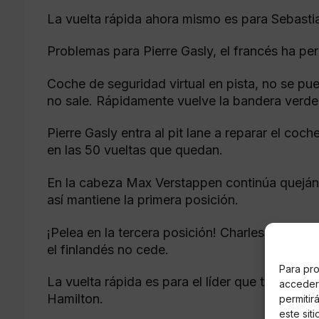
La vuelta rápida ahora mismo es para Sebastia
Problemas para Pierre Gasly, el francés ha per
Coche de seguridad virtual en pista, no se pu
no sale. Rápidamente vuelve la bandera verde
Pierre Gasly entra al pit lane a reparar el coc
en las 50 vueltas que quedan.
En la cabeza Max Verstappen continúa queján
así mantiene la primera posición.
¡Pelea en la tercera posición! Charles Leclerc q
el finlandés no cede.
Para pro
La vuelta rápida es para el líder que tiene a
acceder 
Hamilton.
permitir
este sit