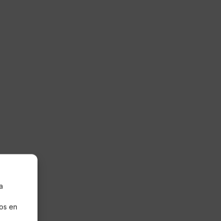
a
s
os en