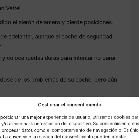
n Vettel.
dido el alerón delantero y pierde posiciones.
ede adelantar, aunque el coche de seguridad
.
he y coloca ruedas duras para intentar no parar
dose de los problemas de su coche, pero aún
uiere quitarle el puesto a Valtteri Bottas, pero
Gestionar el consentimiento
porcionar una mejor experiencia de usuario, utilizamos cookies par
lgo más de un segundo de ventaja sobre Lewis
y/o almacenar la información del dispositivo. Su consentimiento no
á procesar datos como el comportamiento de navegación o IDs únic
io. La ausencia o la retirada del consentimiento pueden afectar