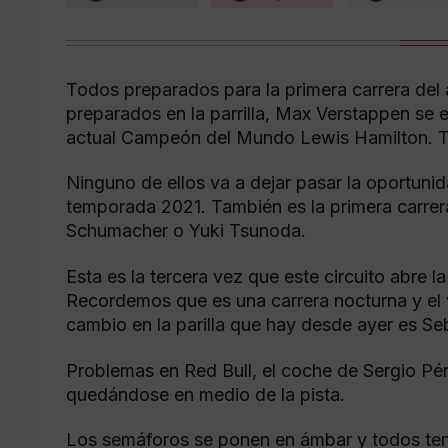
Todos preparados para la primera carrera del 
preparados en la parrilla, Max Verstappen se e
actual Campeón del Mundo Lewis Hamilton. Tras
Ninguno de ellos va a dejar pasar la oportunidad
temporada 2021. También es la primera carre
Schumacher o Yuki Tsunoda.
Esta es la tercera vez que este circuito abre 
Recordemos que es una carrera nocturna y el 
cambio en la parilla que hay desde ayer es Seba
Problemas en Red Bull, el coche de Sergio Pé
quedándose en medio de la pista.
Los semáforos se ponen en ámbar y todos ten