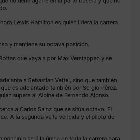
ue no tiene agarre en la parte trasera y que no
do.
ora Lewis Hamilton es quien lidera la carrera
nso y mantiene su octava posición.
ri Bottas que vaya a por Max Verstappen y se
adelanta a Sebastian Vettel, sino que también
 que es adelantado también por Sergio Pérez.
uien supera al Alpine de Fernando Alonso.
erca a Carlos Sainz que se sitúa octavo. El
ue. A la segunda va la vencida y el piloto de
n principio será la única de toda la carrera para