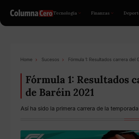
Tecnología
Finanzas
Deport
Home
Sucesos
Fórmula 1: Resultados carrera del
Fórmula 1: Resultados 
de Baréin 2021
Así ha sido la primera carrera de la temporada