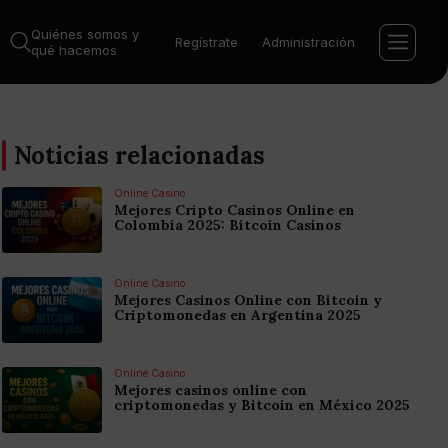
Quiénes somos y
Regístrate
Administración
qué hacemos
Noticias relacionadas
Online Casino
Mejores Cripto Casinos Online en
Colombia 2025: Bitcoin Casinos
Online Casino
Mejores Casinos Online con Bitcoin y
Criptomonedas en Argentina 2025
Online Casino
Mejores casinos online con
criptomonedas y Bitcoin en México 2025