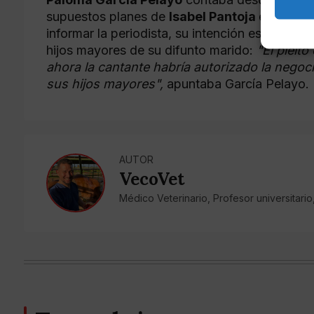
supuestos planes de
Isabel Pantoja
en torno 
informar la periodista, su intención es llegar a
hijos mayores de su difunto marido:
"El pleit
ahora la cantante habría autorizado la negoc
sus hijos mayores",
apuntaba García Pelayo.
AUTOR
VecoVet
Médico Veterinario, Profesor universitario