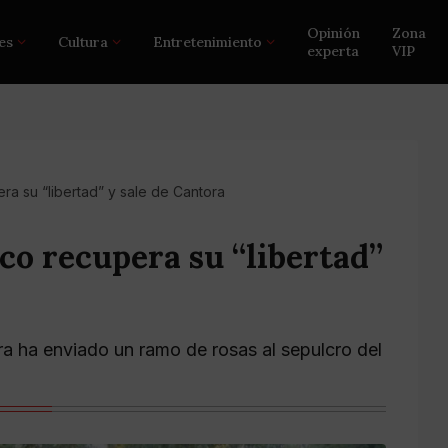
Opinión
Zona
es
Cultura
Entretenimiento
experta
VIP
ra su “libertad” y sale de Cantora
oco recupera su “libertad”
era ha enviado un ramo de rosas al sepulcro del