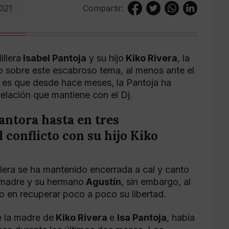
021
Compartir:
llera
Isabel Pantoja
y su hijo
Kiko Rivera
, la
o sobre este escabroso tema, al menos ante el
Y es que desde hace meses, la Pantoja ha
relación que mantiene con el Dj.
Cantora hasta en tres
 conflicto con su hijo Kiko
lera se ha mantenido encerrada a cal y canto
 madre y su hermano
Agustín
, sin embargo, al
 en recuperar poco a poco su libertad.
e la madre de
Kiko Rivera
e
Isa Pantoja
, había