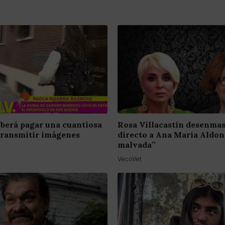
berá pagar una cuantiosa
Rosa Villacastín desenma
transmitir imágenes
directo a Ana María Aldon
malvada”
VecoVet