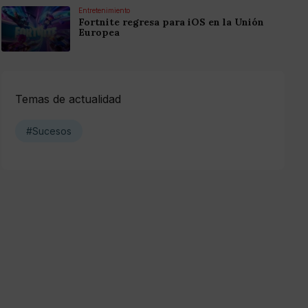
Entretenimiento
Fortnite regresa para iOS en la Unión
Europea
Temas de actualidad
#Sucesos