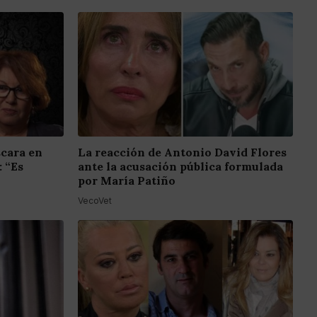
scara en
La reacción de Antonio David Flores
: “Es
ante la acusación pública formulada
por María Patiño
VecoVet