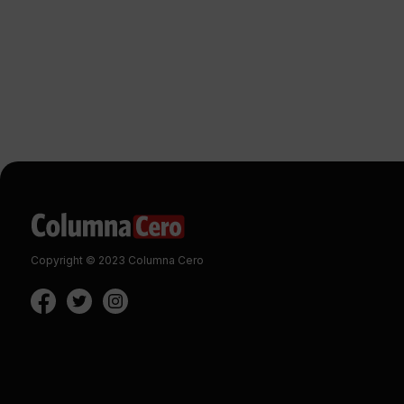
Copyright © 2023 Columna Cero