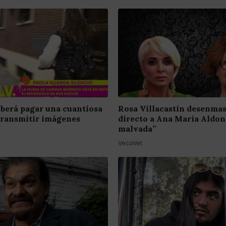
berá pagar una cuantiosa
Rosa Villacastín desenma
transmitir imágenes
directo a Ana María Aldon
malvada”
VecoVet