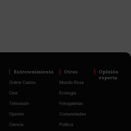
Entretenimiento
Otros
Opinión
experta
Online Casino
Mundo Rosa
Cine
Ecología
Televisión
Fotogalerías
Opinión
Comunidades
Ciencia
Política