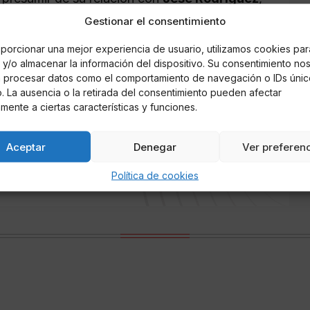
n las redes sociales. La ex-pretendienta de
Gestionar el consentimiento
dido a preguntas de varios de sus seguidores
ador de fútbol y ahora más:
Jesé
se queda en
porcionar una mejor experiencia de usuario, utilizamos cookies par
y/o almacenar la información del dispositivo. Su consentimiento no
á procesar datos como el comportamiento de navegación o IDs únic
io. La ausencia o la retirada del consentimiento pueden afectar
mente a ciertas características y funciones.
Aceptar
Denegar
Ver preferen
Política de cookies