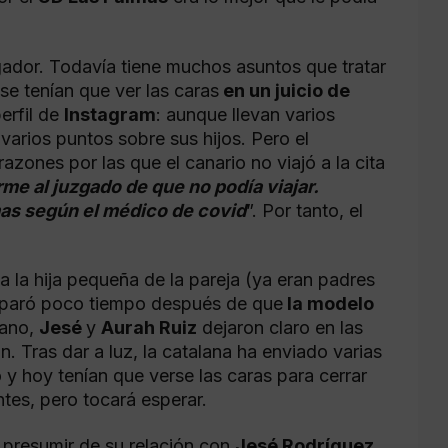
ugador. Todavía tiene muchos asuntos que tratar
e tenían que ver las caras
en un juicio de
erfil de
Instagram
: aunque llevan varios
arios puntos sobre sus hijos. Pero el
 razones por las que el canario no viajó a la cita
rme al juzgado de que no podía viajar.
as según el médico de covid
”. Por tanto, el
a la hija pequeña de la pareja (ya eran padres
separó poco tiempo después de que
la modelo
rano,
Jesé
y
Aurah Ruiz
dejaron claro en las
. Tras dar a luz, la catalana ha enviado varias
 y hoy tenían que verse las caras para cerrar
tes, pero tocará esperar.
presumir de su relación con
Jesé Rodríguez
,