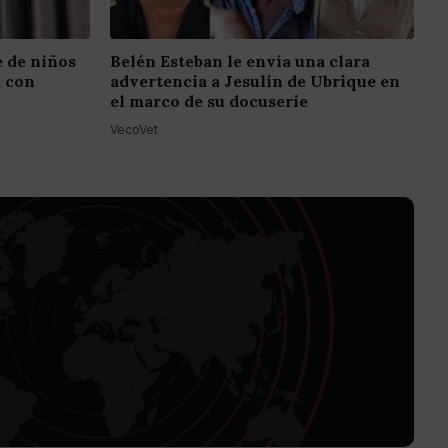
e de niños
Belén Esteban le envía una clara
a con
advertencia a Jesulín de Ubrique en
el marco de su docuserie
VecoVet