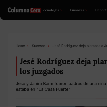
Tecnología
Finanzas
Deport
Home
Sucesos
Jesé Rodríguez deja plantada a J
Jesé Rodríguez deja pla
los juzgados
Jesé y Janira Barm fueron padres de una niña 
estaba en "La Casa Fuerte"