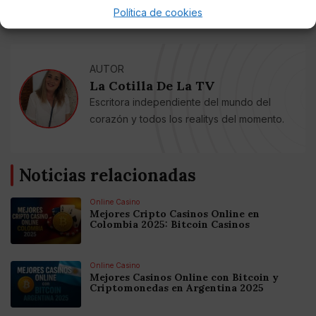
Política de cookies
AUTOR
La Cotilla De La TV
Escritora independiente del mundo del
corazón y todos los realitys del momento.
Noticias relacionadas
Online Casino
Mejores Cripto Casinos Online en
Colombia 2025: Bitcoin Casinos
Online Casino
Mejores Casinos Online con Bitcoin y
Criptomonedas en Argentina 2025