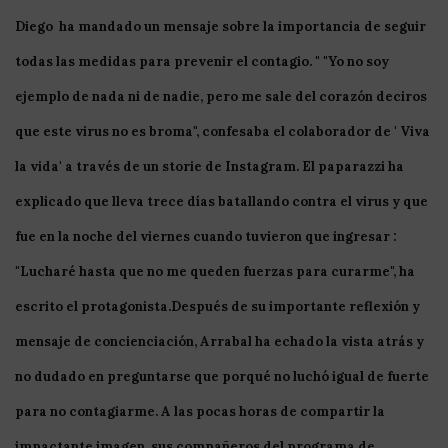
Diego
ha mandado un mensaje sobre la importancia de seguir
todas las medidas para prevenir el contagio. " "Yo no soy
ejemplo de nada ni de nadie, pero me sale del corazón deciros
que este
virus
no es broma", confesaba el colaborador de '
Viva
la
vida
'
a través de un
storie
de
Instagram
. El
paparazzi
ha
explicado que lleva trece días batallando contra el virus y que
fue en la noche del viernes cuando tuvieron que ingresar :
"Lucharé hasta que no me queden fuerzas para curarme", ha
escrito el protagonista.Después de su importante reflexión y
mensaje de concienciación, Arrabal ha echado la vista atrás y
no dudado en preguntarse que porqué no luchó igual de fuerte
para no contagiarme. A las pocas horas de compartir la
impactante imagen, sus compañeros del programa de