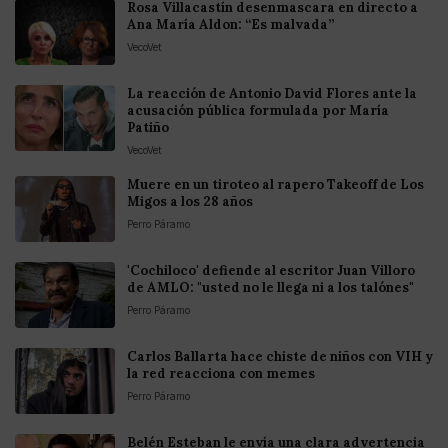
Rosa Villacastín desenmascara en directo a
Ana María Aldon: “Es malvada”
VecoVet
La reacción de Antonio David Flores ante la
acusación pública formulada por María
Patiño
VecoVet
Muere en un tiroteo al rapero Takeoff de Los
Migos a los 28 años
Perro Páramo
'Cochiloco' defiende al escritor Juan Villoro
de AMLO: "usted no le llega ni a los talónes"
Perro Páramo
Carlos Ballarta hace chiste de niños con VIH y
la red reacciona con memes
Perro Páramo
Belén Esteban le envía una clara advertencia