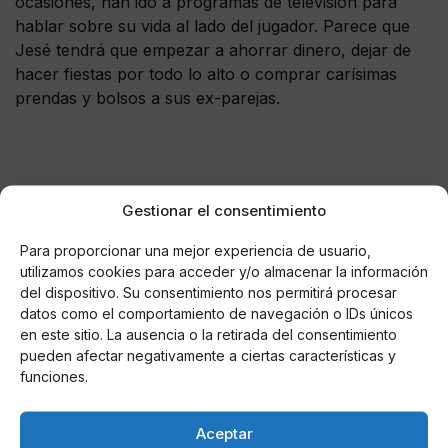
ocasiones, han ido a programas de televisión para
hablar sobre su vida al lado del jugador. Parece que
Jesé tendrá que empezar a ahorrar dinero, dejar de
hacer fiestas por todo lo alto o comprar carísimas
prendas y bolsos a sus ex-parejas.
Gestionar el consentimiento
Estais tiempo
@SDLogrones
??????
Para proporcionar una mejor experiencia de usuario,
— ?j? (@Josebilbo_90)
January 27, 2021
utilizamos cookies para acceder y/o almacenar la información
del dispositivo. Su consentimiento nos permitirá procesar
datos como el comportamiento de navegación o IDs únicos
en este sitio. La ausencia o la retirada del consentimiento
pueden afectar negativamente a ciertas características y
AUTOR
funciones.
Stephy
Aceptar