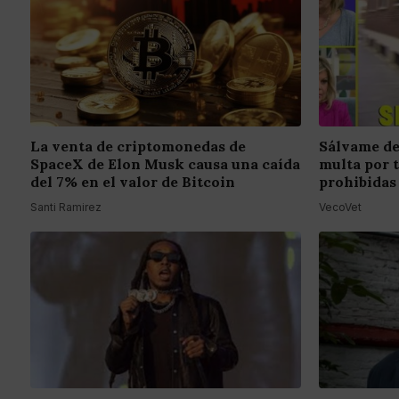
La venta de criptomonedas de
Sálvame de
SpaceX de Elon Musk causa una caída
multa por 
del 7% en el valor de Bitcoin
prohibidas
Santi Ramirez
VecoVet