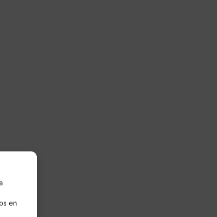
a
s
os en