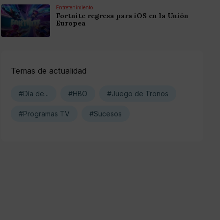
Entretenimiento
Fortnite regresa para iOS en la Unión
Europea
Temas de actualidad
#Día de...
#HBO
#Juego de Tronos
#Programas TV
#Sucesos