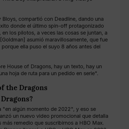
y Bloys, compartió con Deadline, dando una
xito donde el último spin-off protagonizado
en los pilotos, a veces las cosas se juntan, a
 [Goldman] asumió maravillosamente, que fue
porque ella puso el suyo 8 años antes del
re House of Dragons, hay un texto, hay un
 una hoja de ruta para un pedido en serie".
of the Dragons
e Dragons?
ía "en algún momento de 2022", y eso se
anzó un nuevo video promocional que detalla
os más remedio que suscribirnos a HBO Max.