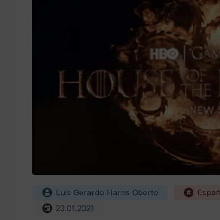
Luis Gerardo Harris Oberto
Espa
23.01.2021