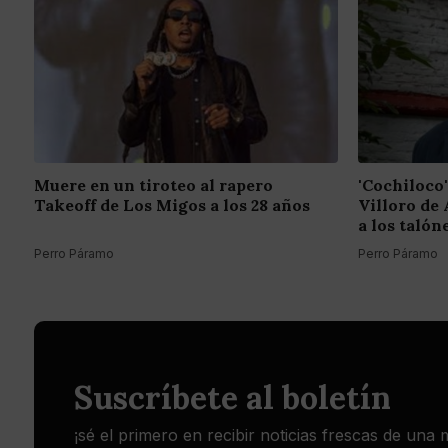
Muere en un tiroteo al rapero
'Cochiloco'
Takeoff de Los Migos a los 28 años
Villoro de 
a los talón
Perro Páramo
Perro Páramo
Suscríbete al boletín
¡sé el primero en recibir noticias frescas de una