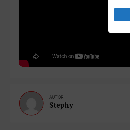
AUTOR
Stephy