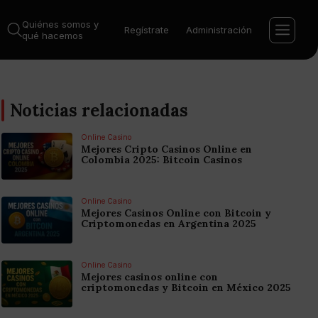
Quiénes somos y
Regístrate
Administración
qué hacemos
Noticias relacionadas
Online Casino
Mejores Cripto Casinos Online en
Colombia 2025: Bitcoin Casinos
Online Casino
Mejores Casinos Online con Bitcoin y
Criptomonedas en Argentina 2025
Online Casino
Mejores casinos online con
criptomonedas y Bitcoin en México 2025