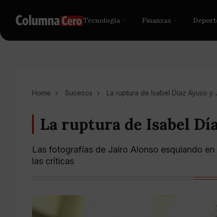
Tecnología
Finanzas
Deport
Home
Sucesos
La ruptura de Isabel Díaz Ayuso y 
La ruptura de Isabel Dí
Las fotografías de Jairo Alonso esquiando en 
las críticas