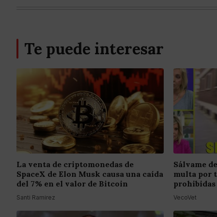
Te puede interesar
La venta de criptomonedas de
Sálvame de
SpaceX de Elon Musk causa una caída
multa por 
del 7% en el valor de Bitcoin
prohibidas
Santi Ramirez
VecoVet