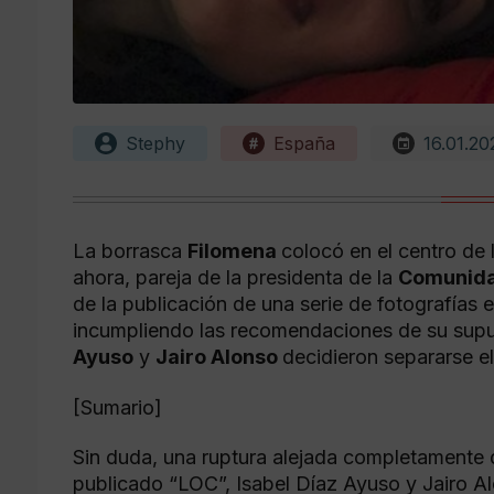
Stephy
España
16.01.20
La borrasca
Filomena
colocó en el centro de 
ahora, pareja de la presidenta de la
Comunida
de la publicación de una serie de fotografías 
incumpliendo las recomendaciones de su supues
Ayuso
y
Jairo Alonso
decidieron separarse 
[Sumario]
Sin duda, una ruptura alejada completamente 
publicado “LOC”, Isabel Díaz Ayuso y Jairo A