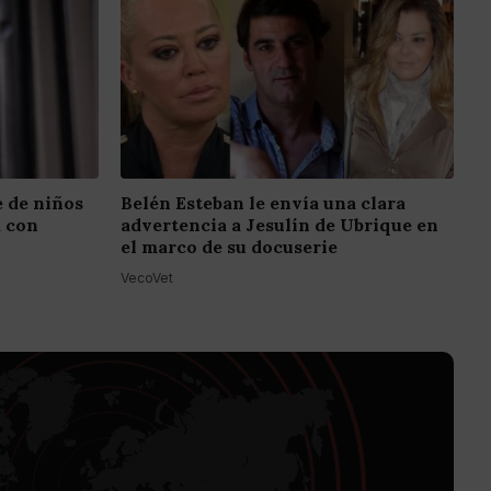
e de niños
Belén Esteban le envía una clara
a con
advertencia a Jesulín de Ubrique en
el marco de su docuserie
VecoVet