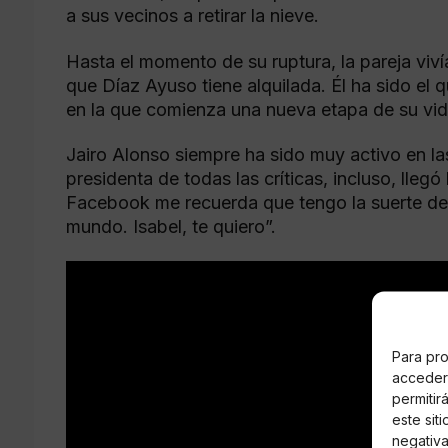
a sus vecinos a retirar la nieve.
Hasta el momento de su ruptura, la pareja viví
que Díaz Ayuso tiene alquilada. Él ha sido el 
en la que comienza una nueva etapa de su vid
Jairo Alonso siempre ha sido muy activo en la
presidenta de todas las críticas, incluso, lleg
Facebook me recuerda que tengo la suerte de 
mundo. Isabel, te quiero”.
Para pro
acceder 
permitir
este sit
negativa