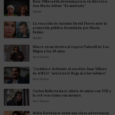
Rosa Villacastín desenmascara en directo a
Ana María Aldon: “Es malvada”
VecoVet
La reacción de Antonio David Flores ante la
acusación pública formulada por María
Patiño
VecoVet
Muere en un tiroteo al rapero Takeoff de Los
Migos a los 28 años
Perro Páramo
'Cochiloco' defiende al escritor Juan Villoro
de AMLO: "usted no le llega ni a los talónes"
Perro Páramo
Carlos Ballarta hace chiste de niños con VIH y
la red reacciona con memes
Perro Páramo
Belén Esteban le envía una clara advertencia