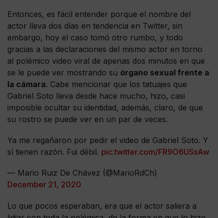
Entonces, es fácil entender porque el nombre del
actor lleva dos días en tendencia en Twitter, sin
embargo, hoy el caso tomó otro rumbo, y todo
gracias a las declaraciones del mismo actor en torno
al polémico video viral de apenas dos minutos en que
se le puede ver mostrando su
órgano sexual frente a
la cámara
. Cabe mencionar que los tatuajes que
Gabriel Soto lleva desde hace mucho, hizo, casi
imposible ocultar su identidad, además, claro, de que
su rostro se puede ver en un par de veces.
Ya me regañaron por pedir el video de Gabriel Soto. Y
sí tienen razón. Fui débil.
pic.twitter.com/FR9O6USsAw
— Mario Ruiz De Chávez (@MarioRdCh)
December 21, 2020
Lo que pocos esperaban, era que el actor saliera a
lidiar con toda la polémica, de la forma en que lo hizo,