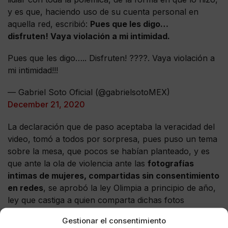
y es que, haciendo uso de su cuenta personal en
aquella red, escribió:
Pues que les digo…
disfruten! Vaya violación a mi intimidad.
Pues que les digo….. Disfruten! ??‍??. Vaya violación a
mi intimidad!!!
— Gabriel Soto Oficial (@gabrielsotoMEX)
December 21, 2020
La declaración que de paso aceptaba la veracidad del
video, tomó a todos por sorpresa, pues puso un tema
sobre la mesa, que pocos se habían planteado, y es
que ante la ola de violencia ante las
fotografías
intimas de mujeres, compartidas sin consentimiento
en redes
, se aprobó la ley Olimpia a principio de año,
ley que castiga a quien comparta dichas fotos
sin consentimiento de la víctima.
Gestionar el consentimiento