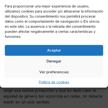
Para proporcionar una mejor experiencia de usuario,
utilizamos cookies para acceder y/o almacenar la información
del dispositivo. Su consentimiento nos permitirá procesar
datos como el comportamiento de navegación o IDs únicos
en este sitio. La ausencia o la retirada del consentimiento
pueden afectar negativamente a ciertas características y
funciones.
La polémica vino cuando lejos de pedir justicia para el
actor, en contra de quien sea que haya
filtrado un
Aceptar
video obviamente privado, muchas mujeres se
Denegar
burlaban en redes y pedían abiertamente poder ver
el video del actor que supuestamente estaría
Ver preferencias
seduciendo a una mujer en turno. Fue entonces que
los internautas no dejaron pasar la oportunidad de
Política de cookies
señalar que los hombres parecen no tener derecho a
exigir esa misma protección y que en dado caso la
equidad de género tan socorrida en redes, no debería
existir en un solo sentido.