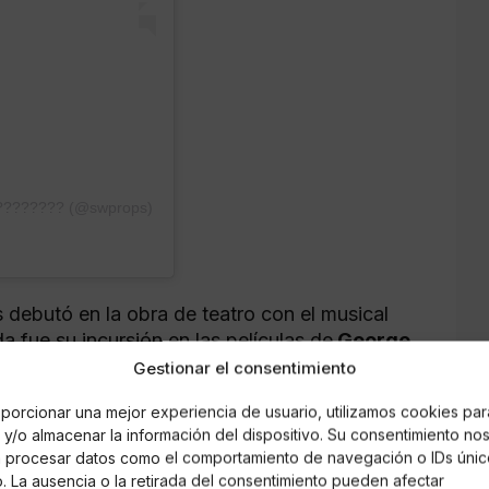
????????? (@swprops)
 debutó en la obra de teatro con el musical
a fue su incursión en las películas de
George
en el mundo del cine, pudiendo participar en
Gestionar el consentimiento
78
con El imperio contraataca, sin que ninguno
porcionar una mejor experiencia de usuario, utilizamos cookies par
participación en otras franquicias de
y/o almacenar la información del dispositivo. Su consentimiento no
á procesar datos como el comportamiento de navegación o IDs únic
io. La ausencia o la retirada del consentimiento pueden afectar