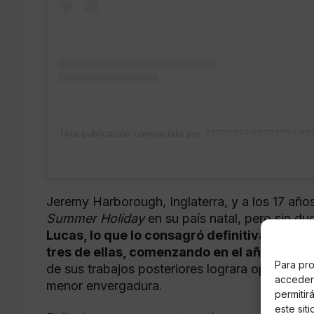
Una publicación compartida por ???????? ???????? ?
Jeremy Harborough, Inglaterra, y a los 17 años
Summer Holiday
en su país natal, pero sin dud
Lucas, lo que lo consagró definitivamente 
tres de ellas, comenzando en el año de 19
Para pro
de sus trabajos posteriores lograra opacar su 
acceder 
menor envergadura.
permitir
este sit