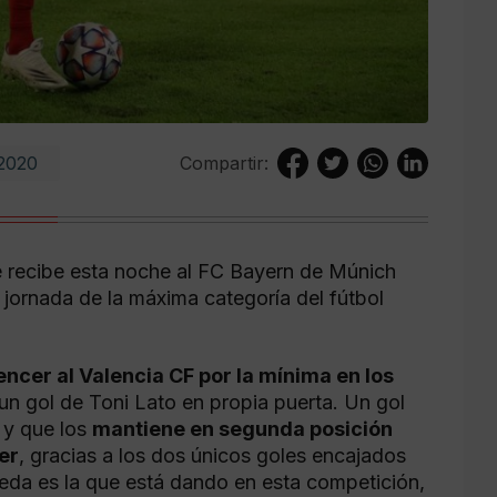
.2020
Compartir:
e recibe esta noche al FC Bayern de Múnich
 jornada de la máxima categoría del fútbol
encer al Valencia CF por la mínima en los
un gol de Toni Lato en propia puerta. Un gol
 y que los
mantiene en segunda posición
er
, gracias a los dos únicos goles encajados
neda es la que está dando en esta competición,