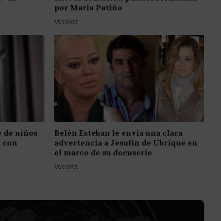
por María Patiño
VecoVet
e de niños
Belén Esteban le envía una clara
a con
advertencia a Jesulín de Ubrique en
el marco de su docuserie
VecoVet