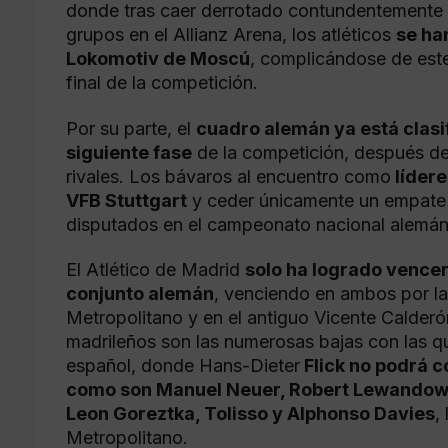
donde tras caer derrotado contundentemente e
grupos en el Allianz Arena, los atléticos
se ha
Lokomotiv de Moscú
, complicándose de este
final de la competición.
Por su parte, el
cuadro alemán ya está clasi
siguiente fase
de la competición, después de 
rivales. Los bávaros al encuentro como
lídere
VFB Stuttgart
y ceder únicamente un empate y
disputados en el campeonato nacional alemán
El Atlético de Madrid
solo ha logrado vencer 
conjunto alemán
, venciendo en ambos por l
Metropolitano y en el antiguo Vicente Calderó
madrileños son las numerosas bajas con las qu
español, donde Hans-Dieter
Flick no podrá c
como son Manuel Neuer, Robert Lewandows
Leon Goreztka, Tolisso y Alphonso Davies
,
Metropolitano.