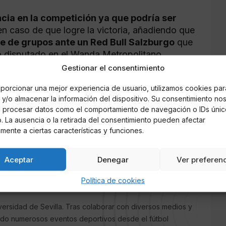
cia en la competición ya que podría ser
n caso de que logre la victoria, añadiendo que
se de grupos ante un Red Bull Salzburgo
que
do disputado en el Wanda Metropolitano.
Gestionar el consentimiento
rmoso; Trippier, Llorente, Saúl, Koke,
porcionar una mejor experiencia de usuario, utilizamos cookies par
y/o almacenar la información del dispositivo. Su consentimiento no
á procesar datos como el comportamiento de navegación o IDs únic
ández, Sarr; Javi Martínez, Alaba; Sané,
io. La ausencia o la retirada del consentimiento pueden afectar
mente a ciertas características y funciones.
Aceptar
Denegar
Ver preferen
Política de cookies
versidad de Sevilla. Tras colaborar con diversos medios y
ndo numerosos eventos deportivos desde el fútbol