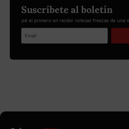
Suscríbete al boletín
¡sé el primero en recibir noticias frescas de una