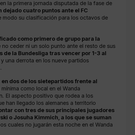
n la primera jornada disputada de la fase de
n dejado cuatro puntos ante el FC
 modo su clasificación para los octavos de
ficado como primero de grupo para la
no ceder ni un solo punto ante el resto de sus
s de la Bundesliga tras vencer por 1-3 al
 una derrota en los nueve partidos
.
en dos de los sietepartidos frente al
a mínima como local en el Wanda
n. El aspecto positivo que rodea a los
e han llegado los alemanes a territorio
ontar con tres de sus principales jugadores
ki o Josuha Kimmich, a los que se suman
 los cuales no jugarán esta noche en el Wanda