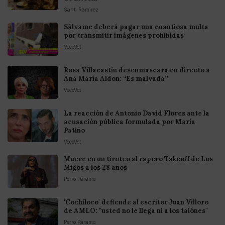
Santi Ramirez
Sálvame deberá pagar una cuantiosa multa
por transmitir imágenes prohibidas
VecoVet
Rosa Villacastín desenmascara en directo a
Ana María Aldon: “Es malvada”
VecoVet
La reacción de Antonio David Flores ante la
acusación pública formulada por María
Patiño
VecoVet
Muere en un tiroteo al rapero Takeoff de Los
Migos a los 28 años
Perro Páramo
'Cochiloco' defiende al escritor Juan Villoro
de AMLO: "usted no le llega ni a los talónes"
Perro Páramo