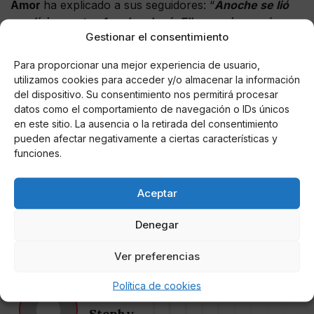
Amor
ha explicado a sus seguidores: “
Anoche se lió
pardísima entre Aurah y Jesé. Ella, gracias a mí,
Gestionar el consentimiento
descubrió que le estaba siendo infiel
”. En la fiesta de
cumpleaños de su amiga, supuestamente el jugador
Para proporcionar una mejor experiencia de usuario,
tuvo tiempo “
para ver a otras chicas. Yo me enteré y
utilizamos cookies para acceder y/o almacenar la información
la informé. Ella brotó y fue en busca de los datos que
del dispositivo. Su consentimiento nos permitirá procesar
yo le dí. Hasta la Policía tuvo que intervenir
”.
datos como el comportamiento de navegación o IDs únicos
en este sitio. La ausencia o la retirada del consentimiento
pueden afectar negativamente a ciertas características y
funciones.
Aceptar
Denegar
Ver preferencias
Política de cookies
AUTOR
Stephy