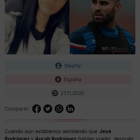
Stephy
España
27.11.2020
Compartir:
Cuando aún estábamos asimilando que
Jesé
Rodríguez
y
Aurah Rodríguez
habían vuelto, después