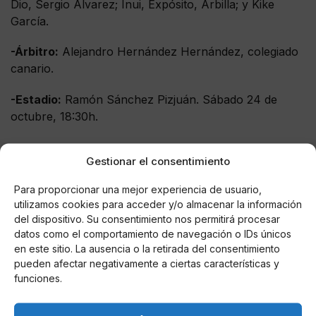
Dio, Sergio Álvarez; Inui, Expósito, Arbilla; y Kike
García.
-Árbitro:
Alejandro Hernández Hernández, colegiado
canario.
-Estadio:
Ramón Sánchez Pizjuán. Sábado 24 de
octubre, 18:30h.
Gestionar el consentimiento
AUTOR
Para proporcionar una mejor experiencia de usuario,
Anlopez7
utilizamos cookies para acceder y/o almacenar la información
Actual estudiante de periodismo en la
del dispositivo. Su consentimiento nos permitirá procesar
Universidad de Sevilla. Tras colaborar con
datos como el comportamiento de navegación o IDs únicos
diversos medios y clubes, sigo
en este sitio. La ausencia o la retirada del consentimiento
pueden afectar negativamente a ciertas características y
profesionalizándome cubriendo numerosos
funciones.
eventos deportivos desde el fútbol
modesto hasta a nivel profesional como
redactor y como fotógrafo.