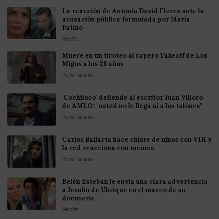
La reacción de Antonio David Flores ante la
acusación pública formulada por María
Patiño
VecoVet
Muere en un tiroteo al rapero Takeoff de Los
Migos a los 28 años
Perro Páramo
'Cochiloco' defiende al escritor Juan Villoro
de AMLO: "usted no le llega ni a los talónes"
Perro Páramo
Carlos Ballarta hace chiste de niños con VIH y
la red reacciona con memes
Perro Páramo
Belén Esteban le envía una clara advertencia
a Jesulín de Ubrique en el marco de su
docuserie
VecoVet