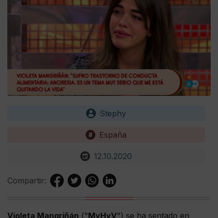
Stephy
España
12.10.2020
Compartir:
Violeta Mangriñán
("
MyHyV
") se ha sentado en