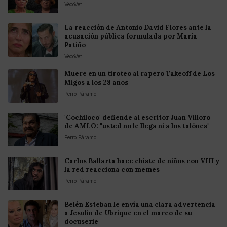
VecoVet
La reacción de Antonio David Flores ante la
acusación pública formulada por María
Patiño
VecoVet
Muere en un tiroteo al rapero Takeoff de Los
Migos a los 28 años
Perro Páramo
'Cochiloco' defiende al escritor Juan Villoro
de AMLO: "usted no le llega ni a los talónes"
Perro Páramo
Carlos Ballarta hace chiste de niños con VIH y
la red reacciona con memes
Perro Páramo
Belén Esteban le envía una clara advertencia
a Jesulín de Ubrique en el marco de su
docuserie