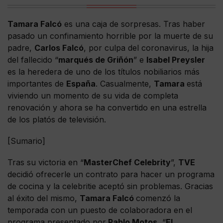
Tamara Falcó
es una caja de sorpresas. Tras haber
pasado un confinamiento horrible por la muerte de su
padre,
Carlos Falcó
, por culpa del coronavirus, la hija
del fallecido “
marqués de Griñón
” e
Isabel Preysler
es la heredera de uno de los títulos nobiliarios más
importantes de
España
. Casualmente,
Tamara
está
viviendo un momento de su vida de completa
renovación y ahora se ha convertido en una estrella
de los platós de televisión.
[Sumario]
Tras su victoria en “
MasterChef Celebrity
”,
TVE
decidió ofrecerle un contrato para hacer un programa
de cocina y la celebritie aceptó sin problemas. Gracias
al éxito del mismo,
Tamara Falcó
comenzó la
temporada con un puesto de colaboradora en el
programa presentado por
Pablo Motos
, “
El