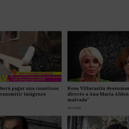
berá pagar una cuantiosa
Rosa Villacastín desenma
transmitir imágenes
directo a Ana María Aldon
malvada”
VecoVet