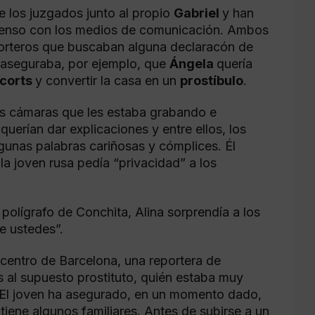
e los juzgados junto al propio
Gabriel
y han
enso con los medios de comunicación. Ambos
eporteros que buscaban alguna declaracón de
aseguraba, por ejemplo, que
Ángela
quería
corts
y convertir la casa en un
prostíbulo
.
s cámaras que les estaba grabando e
querían dar explicaciones y entre ellos, los
gunas palabras cariñosas y cómplices. Él
la joven rusa pedía “privacidad” a los
olígrafo de Conchita, Alina sorprendía a los
 ustedes”.
centro de Barcelona, una reportera de
s al supuesto prostituto, quién estaba muy
 El joven ha asegurado, en un momento dado,
iene algunos familiares. Antes de subirse a un