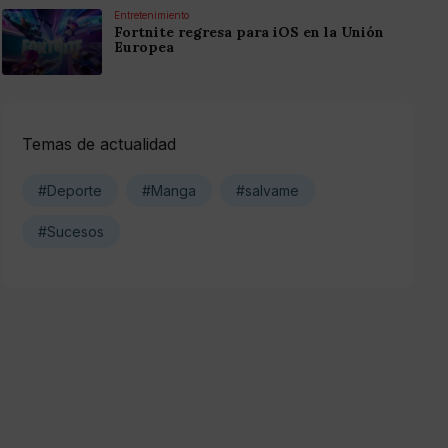
Entretenimiento
Fortnite regresa para iOS en la Unión
Europea
Temas de actualidad
#Deporte
#Manga
#salvame
#Sucesos