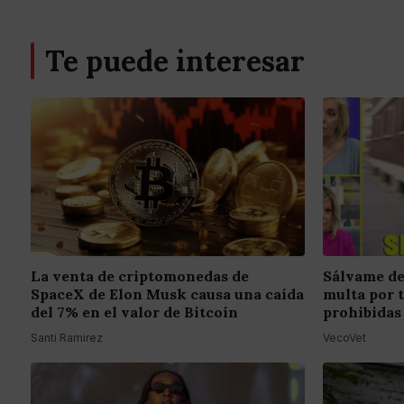
Te puede interesar
La venta de criptomonedas de
Sálvame de
SpaceX de Elon Musk causa una caída
multa por 
del 7% en el valor de Bitcoin
prohibidas
Santi Ramirez
VecoVet