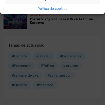
criptomonedas y Bitcoin en México 2025
Política de cookies
Entretenimiento
Fortnite regresa para iOS en la Unión
Europea
Temas de actualidad
#Deporte
#Día de...
#kiko jimenez
#Personajes
#Política
#salvame
#salvame deluxe
#sofia suescun
#Sucesos
#telecinco