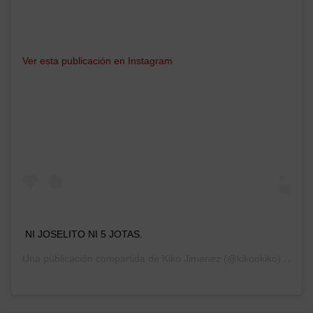
Ver esta publicación en Instagram
NI JOSELITO NI 5 JOTAS.
Una publicación compartida de
Kiko Jimenez
(@kikookiko) el
8 S