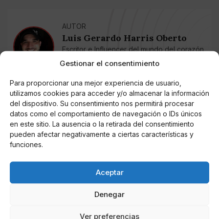
AUTOR
Luis Gerardo Harris Oberto
Escritor e Influencer del mundo del corazón
y la farándula española
Gestionar el consentimiento
Para proporcionar una mejor experiencia de usuario,
utilizamos cookies para acceder y/o almacenar la información
Noticias relacionadas
del dispositivo. Su consentimiento nos permitirá procesar
datos como el comportamiento de navegación o IDs únicos
Online Casino
en este sitio. La ausencia o la retirada del consentimiento
Mejores Cripto Casinos Online en
pueden afectar negativamente a ciertas características y
Colombia 2025: Bitcoin Casinos
funciones.
Online Casino
Mejores Casinos Online con Bitcoin y
Aceptar
Criptomonedas en Argentina 2025
Denegar
Online Casino
Mejores casinos online con
Ver preferencias