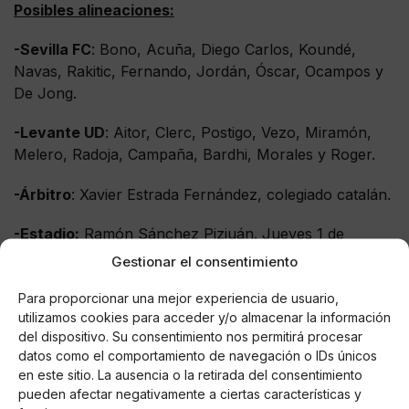
Posibles alineaciones:
-Sevilla FC
: Bono, Acuña, Diego Carlos, Koundé,
Navas, Rakitic, Fernando, Jordán, Óscar, Ocampos y
De Jong.
-Levante UD
: Aitor, Clerc, Postigo, Vezo, Miramón,
Melero, Radoja, Campaña, Bardhi, Morales y Roger.
-Árbitro
: Xavier Estrada Fernández, colegiado catalán.
-Estadio:
Ramón Sánchez Pizjuán. Jueves 1 de
octubre, 19:00h.
Gestionar el consentimiento
Para proporcionar una mejor experiencia de usuario,
utilizamos cookies para acceder y/o almacenar la información
del dispositivo. Su consentimiento nos permitirá procesar
AUTOR
datos como el comportamiento de navegación o IDs únicos
Anlopez7
en este sitio. La ausencia o la retirada del consentimiento
Actual estudiante de periodismo en la
pueden afectar negativamente a ciertas características y
Universidad de Sevilla. Tras colaborar con