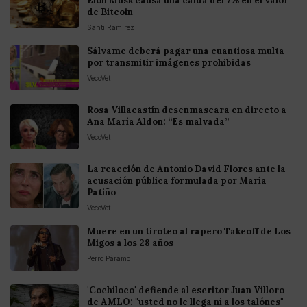
Elon Musk causa una caída del 7% en el valor
de Bitcoin
Santi Ramirez
Sálvame deberá pagar una cuantiosa multa
por transmitir imágenes prohibidas
VecoVet
Rosa Villacastín desenmascara en directo a
Ana María Aldon: “Es malvada”
VecoVet
La reacción de Antonio David Flores ante la
acusación pública formulada por María
Patiño
VecoVet
Muere en un tiroteo al rapero Takeoff de Los
Migos a los 28 años
Perro Páramo
'Cochiloco' defiende al escritor Juan Villoro
de AMLO: "usted no le llega ni a los talónes"