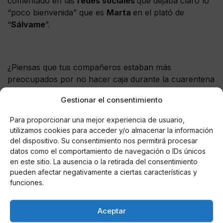
comentado en las
redes sociales
que dejaba claro lo
“poco bienvenida” que es
Marta
en el plató de
“
Sálvame
”.
¿Piensas que tus compañeros estaban más
preocupados por no hacer caja durante la cuarentena
que por tu salud? Sí. Verdad
#polivueltamarta
Gestionar el consentimiento
— Sábado Deluxe (@DeluxeSabado)
Para proporcionar una mejor experiencia de usuario,
September 19, 2020
utilizamos cookies para acceder y/o almacenar la información
del dispositivo. Su consentimiento nos permitirá procesar
datos como el comportamiento de navegación o IDs únicos
en este sitio. La ausencia o la retirada del consentimiento
pueden afectar negativamente a ciertas características y
AUTOR
funciones.
Stephy
Aceptar