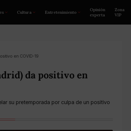
Opinión
Zona
es
Cultura
Entretenimiento
experta
VIP
positivo en COVID-19
drid) da positivo en
elar su pretemporada por culpa de un positivo