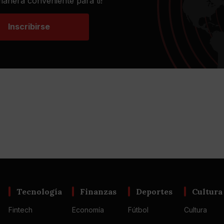
 manera conveniente para ti!
Inscribirse
Tecnología
Finanzas
Deportes
Cultura
Fintech
Economía
Fútbol
Cultura