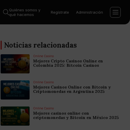
Quiénes somos y
Regístrate
Administración
qué hacemos
Noticias relacionadas
Online Casino
Mejores Cripto Casinos Online en
Colombia 2025: Bitcoin Casinos
Online Casino
Mejores Casinos Online con Bitcoin y
Criptomonedas en Argentina 2025
Online Casino
Mejores casinos online con
criptomonedas y Bitcoin en México 2025