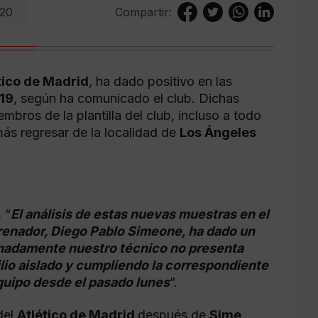
020
Compartir:
tico de Madrid
, ha dado positivo en las
19
, según ha comunicado el club. Dichas
embros de la plantilla del club, incluso a todo
ás regresar de la localidad de
Los Ángeles
, “
El análisis de estas nuevas muestras en el
renador, Diego Pablo Simeone, ha dado un
unadamente nuestro técnico no presenta
lio aislado y cumpliendo la correspondiente
quipo desde el pasado lunes
”.
 del
Atlético de Madrid
después de
Sime