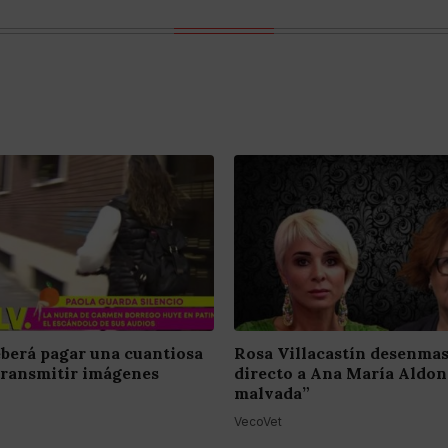
berá pagar una cuantiosa
Rosa Villacastín desenma
transmitir imágenes
directo a Ana María Aldon
malvada”
VecoVet