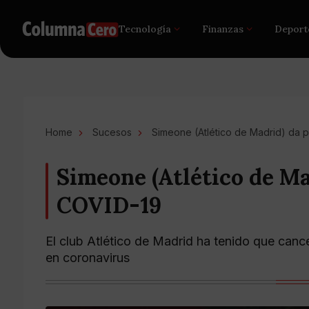
Tecnología
Finanzas
Deport
Home
Sucesos
Simeone (Atlético de Madrid) da 
Simeone (Atlético de Ma
COVID-19
El club Atlético de Madrid ha tenido que canc
en coronavirus