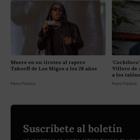
Muere en un tiroteo al rapero
'Cochiloco'
Takeoff de Los Migos a los 28 años
Villoro de 
a los talón
Perro Páramo
Perro Páramo
Suscríbete al boletín