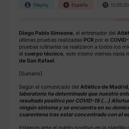
Stephy
España
12.09.2
Diego Pablo Simeone
, el entrenador del
Atlé
últimas pruebas realizadas
PCR
por el
COVID-
pruebas rutinarias se realizaron a todos los mi
el
cuerpo técnico
, este mismo viernes nada m
de San Rafael
.
[Sumario]
Según el comunicado del
Atlético de Madrid
laboratorio ha determinado que nuestro ent
resultado positivo por COVID-19 (…) Afort
ningún síntoma y se encuentra en su domici
cuarentena tras estar concentrado con el e
Estamos ante el quinto positivo en la plantilla