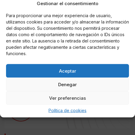
Gestionar el consentimiento
Para proporcionar una mejor experiencia de usuario,
utilizamos cookies para acceder y/o almacenar la información
del dispositivo. Su consentimiento nos permitirá procesar
datos como el comportamiento de navegación o IDs únicos
Vuelve la nueva temporada de @islatentaciones con
en este sitio. La ausencia o la retirada del consentimiento
@melyssapiinto llorando ?? Vais a ver el reality? Nosotros
pueden afectar negativamente a ciertas características y
no nos lo perderemos! ???? #laisladelastentaciones
funciones.
Una publicación compartida de
Mujeres y Hombres y Viceversa
(
Aceptar
Denegar
Ver preferencias
AUTOR
Stephy
Política de cookies