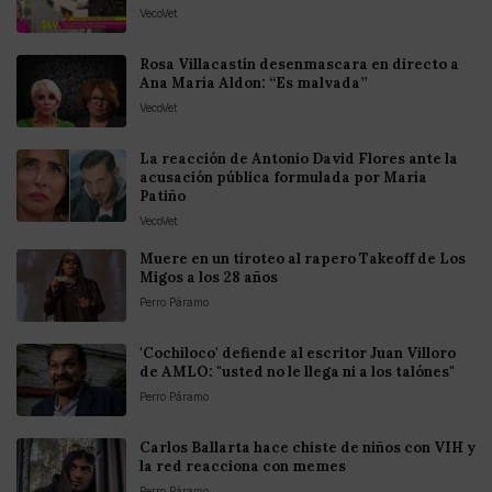
VecoVet
Rosa Villacastín desenmascara en directo a
Ana María Aldon: “Es malvada”
VecoVet
La reacción de Antonio David Flores ante la
acusación pública formulada por María
Patiño
VecoVet
Muere en un tiroteo al rapero Takeoff de Los
Migos a los 28 años
Perro Páramo
'Cochiloco' defiende al escritor Juan Villoro
de AMLO: "usted no le llega ni a los talónes"
Perro Páramo
Carlos Ballarta hace chiste de niños con VIH y
la red reacciona con memes
Perro Páramo