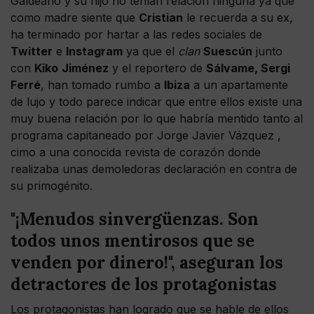
Galdeano y su hijo no tenían relación ninguna ya que
como madre siente que
Cristian
le recuerda a su ex,
ha terminado por hartar a las redes sociales de
Twitter
e
Instagram
ya que el
clan
Suescún
junto
con
Kiko
Jiménez
y el reportero de
Sálvame, Sergi
Ferré
, han tomado rumbo a
Ibiza
a un apartamente
de lujo y todo parece indicar que entre ellos existe una
muy buena relación por lo que habría mentido tanto al
programa capitaneado por Jorge Javier Vázquez ,
cimo a una conocida revista de corazón donde
realizaba unas demoledoras declaración en contra de
su primogénito.
"¡Menudos sinvergüenzas. Son
todos unos mentirosos que se
venden por dinero!", aseguran los
detractores de los protagonistas
Los protagonistas han logrado que se hable de ellos