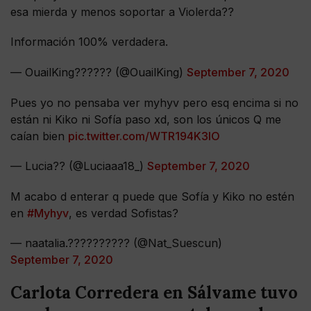
esa mierda y menos soportar a Violerda??
Información 100% verdadera.
— OuailKing?????? (@OuailKing)
September 7, 2020
Pues yo no pensaba ver myhyv pero esq encima si no
están ni Kiko ni Sofía paso xd, son los únicos Q me
caían bien
pic.twitter.com/WTR194K3IO
— Lucia?? (@Luciaaa18_)
September 7, 2020
M acabo d enterar q puede que Sofía y Kiko no estén
en
#Myhyv
, es verdad Sofistas?
— naatalia.????????‍?? (@Nat_Suescun)
September 7, 2020
Carlota Corredera en Sálvame tuvo