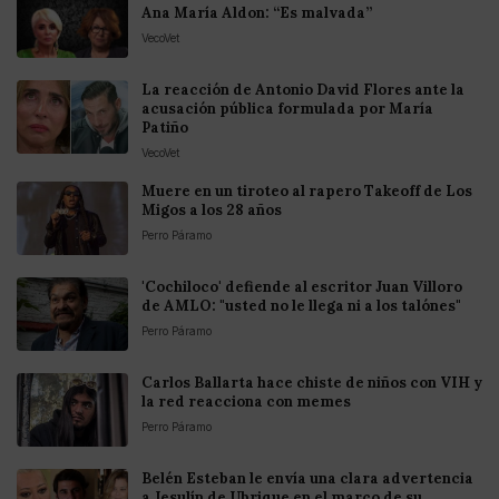
Ana María Aldon: “Es malvada”
VecoVet
La reacción de Antonio David Flores ante la
acusación pública formulada por María
Patiño
VecoVet
Muere en un tiroteo al rapero Takeoff de Los
Migos a los 28 años
Perro Páramo
'Cochiloco' defiende al escritor Juan Villoro
de AMLO: "usted no le llega ni a los talónes"
Perro Páramo
Carlos Ballarta hace chiste de niños con VIH y
la red reacciona con memes
Perro Páramo
Belén Esteban le envía una clara advertencia
a Jesulín de Ubrique en el marco de su