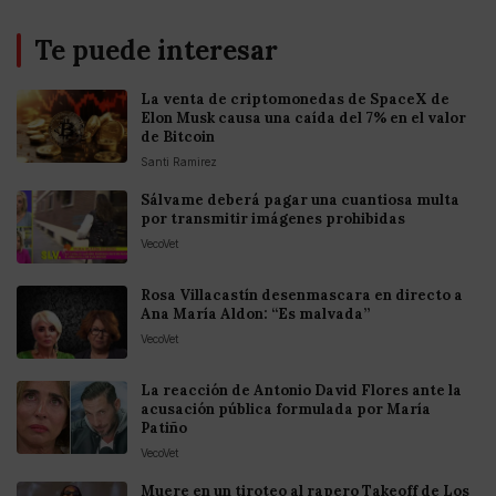
Te puede interesar
La venta de criptomonedas de SpaceX de
Elon Musk causa una caída del 7% en el valor
de Bitcoin
Santi Ramirez
Sálvame deberá pagar una cuantiosa multa
por transmitir imágenes prohibidas
VecoVet
Rosa Villacastín desenmascara en directo a
Ana María Aldon: “Es malvada”
VecoVet
La reacción de Antonio David Flores ante la
acusación pública formulada por María
Patiño
VecoVet
Muere en un tiroteo al rapero Takeoff de Los