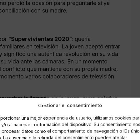
no perdió la ocasión para preguntarle si ya
econciliación con su madre.
por “
Supervivientes 2020
”: quería
amiliares en televisión. La joven aceptó entrar
y significó una auténtica revolución en su vida
su vida ante las cámaras. En un momento
l conflicto que mantiene con su propia madre,
e momento varios colaboradores de televisión
rovechar la llamada de la joven, cuyo objetivo
Gestionar el consentimiento
edactor de “
Hormigas Blancas
", para
 posibilidad de hacer las paces con su madre.
porcionar una mejor experiencia de usuario, utilizamos cookies par
y/o almacenar la información del dispositivo. Su consentimiento no
madre desde la isla; pero, no recibió noticias
á procesar datos como el comportamiento de navegación o IDs únic
estalló la pandemia por el coronavirus en
io. La ausencia o la retirada del consentimiento pueden afectar