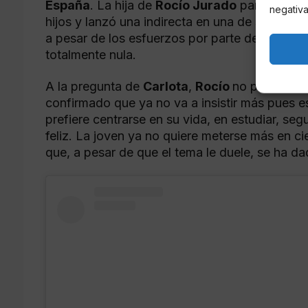
España
. La hija de
Rocío Jurado
parece tene
negativa
hijos y lanzó una indirecta en una de sus inte
a pesar de los esfuerzos por parte de
Rocío F
totalmente nula.
A la pregunta de
Carlota
,
Rocío
no pudo evita
confirmado que ya no va a insistir más pues e
prefiere centrarse en su vida, en estudiar, se
feliz. La joven ya no quiere meterse más en c
que, a pesar de que el tema le duele, se ha da