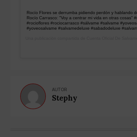
Rocío Flores se derrumba pidiendo perdón y hablando de
Rocío Carrasco: "Voy a centrar mi vida en otras cosas" #
#rocioflores #rociocarrasco #sálvame #salvame #yoveo
#yoveosalvame #salvamedeluxe #sabadodeluxe #salvam
Una publicación compartida de
Cuenta Oficial De Salvam
AUTOR
Stephy