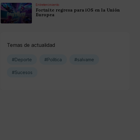
Entretenimiento
Fortnite regresa para iOS en la Unión
Europea
Temas de actualidad
#Deporte
#Política
#salvame
#Sucesos