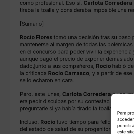
como profesional. Eso sí,
Carlota Corredera
tiraba la toalla y consideraba imposible una r
[Sumario]
Rocío Flores
tomó una decisión tras su paso 
mantenerse al margen de todas las polémicas f
en el concurso para poder vivir la experiencia 
aunque pagó el precio de exponer demasiado 
dado,junto a sus compañeros,
Rocío
habló de
la criticada
Rocío Carrasco
, y a partir de es
se lo echaron en cara.
Pero, este lunes,
Carlota Corredera
quiso ap
era pedir disculpas por su contestación a un r
preguntarle si ya había tirado la toalla con la
Para pro
acceder 
Incluso,
Rocío
tuvo tiempo para felicitar a su 
permitir
del estado de salud de su progenitora cuando 
este sit