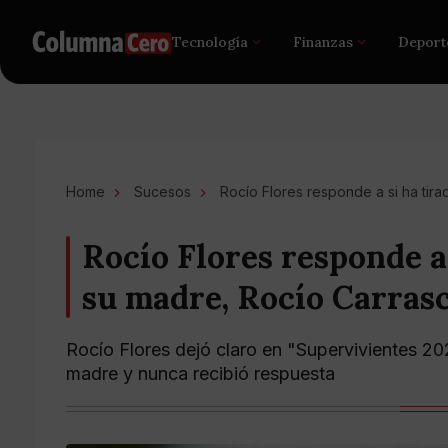
Tecnología
Finanzas
Deport
Home
Sucesos
Rocío Flores responde a si ha tira
Rocío Flores responde a 
su madre, Rocío Carras
Rocío Flores dejó claro en "Supervivientes 2
madre y nunca recibió respuesta