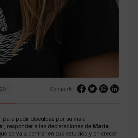
020
Compartir:
” para pedir disculpas por su mala
s
”, responder a las declaraciones de
María
que se va a centrar en sus estudios y en crecer