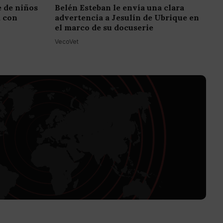
e de niños
Belén Esteban le envía una clara
a con
advertencia a Jesulín de Ubrique en
el marco de su docuserie
VecoVet