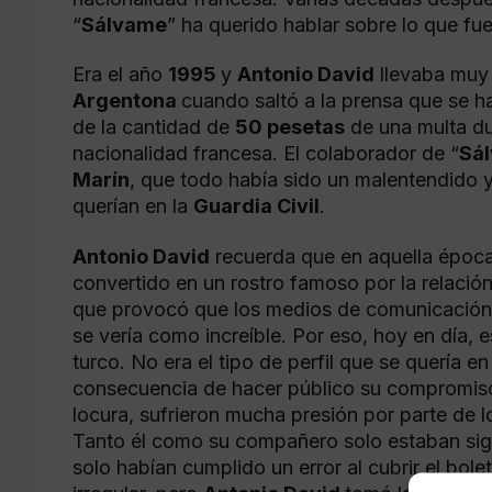
“
Sálvame
” ha querido hablar sobre lo que fu
Era el año
1995
y
Antonio David
llevaba muy 
Argentona
cuando saltó a la prensa que se ha
de la cantidad de
50 pesetas
de una multa du
nacionalidad francesa. El colaborador de “
Sá
Marín
, que todo había sido un malentendido 
querían en la
Guardia Civil
.
Antonio David
recuerda que en aquella época
convertido en un rostro famoso por la relació
que provocó que los medios de comunicación l
se vería como increíble. Por eso, hoy en día,
turco. No era el tipo de perfil que se quería e
consecuencia de hacer público su compromi
locura, sufrieron mucha presión por parte de 
Tanto él como su compañero solo estaban sigu
solo habían cumplido un error al cubrir el bol