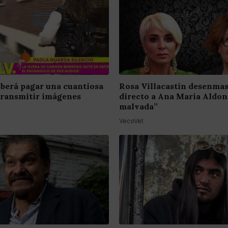
berá pagar una cuantiosa
Rosa Villacastín desenma
transmitir imágenes
directo a Ana María Aldon
malvada”
VecoVet