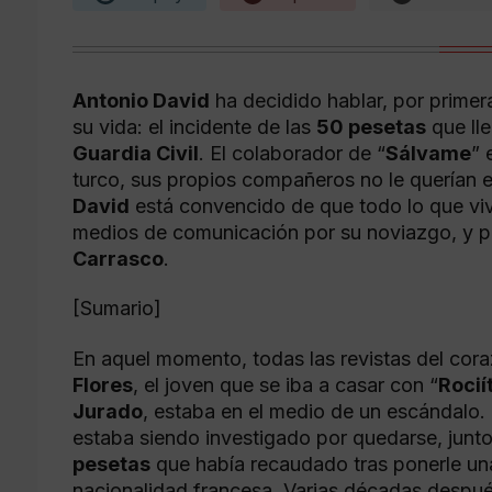
Antonio David
ha decidido hablar, por primera
su vida: el incidente de las
50 pesetas
que lle
Guardia Civil
. El colaborador de “
Sálvame
” 
turco, sus propios compañeros no le querían e
David
está convencido de que todo lo que vivi
medios de comunicación por su noviazgo, y p
Carrasco
.
[Sumario]
En aquel momento, todas las revistas del cora
Flores
, el joven que se iba a casar con “
Rocií
Jurado
, estaba en el medio de un escándalo.
estaba siendo investigado por quedarse, junt
pesetas
que había recaudado tras ponerle una
nacionalidad francesa. Varias décadas despué