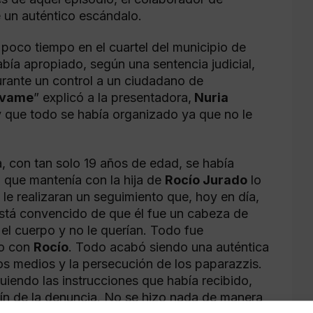
e un auténtico escándalo.
poco tiempo en el cuartel del municipio de
bía apropiado, según una sentencia judicial,
rante un control a un ciudadano de
lvame
” explicó a la presentadora,
Nuria
y que todo se había organizado ya que no le
, con tan solo 19 años de edad, se había
n que mantenía con la hija de
Rocío Jurado
lo
e realizaran un seguimiento que, hoy en día,
 está convencido de que él fue un cabeza de
n el cuerpo y no le querían. Todo fue
so con
Rocío
. Todo acabó siendo una auténtica
los medios y la persecución de los paparazzis.
iendo las instrucciones que había recibido,
etín de la denuncia. No se hizo nada de manera