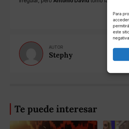
irregular, pero
Antonio David
tomó la decisió
Para pro
acceder 
permitir
este sit
negativa
AUTOR
Stephy
Te puede interesar