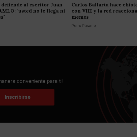
 defiende al escritor Juan
Carlos Ballarta hace chist
AMLO: "usted no le llega ni
con VIH y la red reaccion
es"
memes
Perro Páramo
 manera conveniente para ti!
Inscribirse