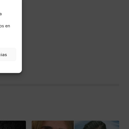
a
s
os en
cias