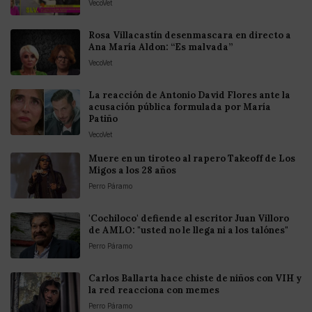
VecoVet
Rosa Villacastín desenmascara en directo a
Ana María Aldon: “Es malvada”
VecoVet
La reacción de Antonio David Flores ante la
acusación pública formulada por María
Patiño
VecoVet
Muere en un tiroteo al rapero Takeoff de Los
Migos a los 28 años
Perro Páramo
'Cochiloco' defiende al escritor Juan Villoro
de AMLO: "usted no le llega ni a los talónes"
Perro Páramo
Carlos Ballarta hace chiste de niños con VIH y
la red reacciona con memes
Perro Páramo