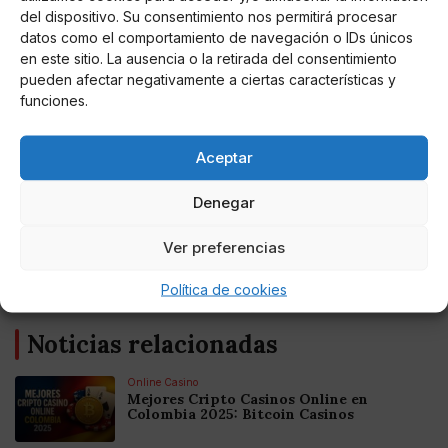
del dispositivo. Su consentimiento nos permitirá procesar
datos como el comportamiento de navegación o IDs únicos
?? @_lmflores • #LauraMatamoros
en este sitio. La ausencia o la retirada del consentimiento
pueden afectar negativamente a ciertas características y
Una publicación compartida de
Laura Matamoros Fans
(@lauramatcfans) el
funciones.
Aceptar
Denegar
AUTOR
Ver preferencias
Stephy
Política de cookies
Noticias relacionadas
Online Casino
Mejores Cripto Casinos Online en
Colombia 2025: Bitcoin Casinos