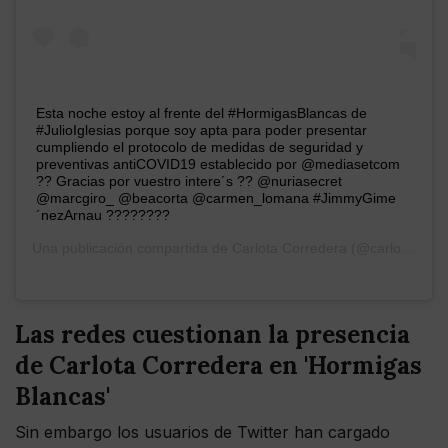
Esta noche estoy al frente del #HormigasBlancas de
#JulioIglesias porque soy apta para poder presentar
cumpliendo el protocolo de medidas de seguridad y
preventivas antiCOVID19 establecido por @mediasetcom
?? Gracias por vuestro intere´s ?? @nuriasecret
@marcgiro_ @beacorta @carmen_lomana #JimmyGime
´nezArnau ????????
Una publicación compartida de
Carlota Corredera
(@carlotacorredera) el
Las redes cuestionan la presencia
de Carlota Corredera en 'Hormigas
Blancas'
Sin embargo los usuarios de Twitter han cargado