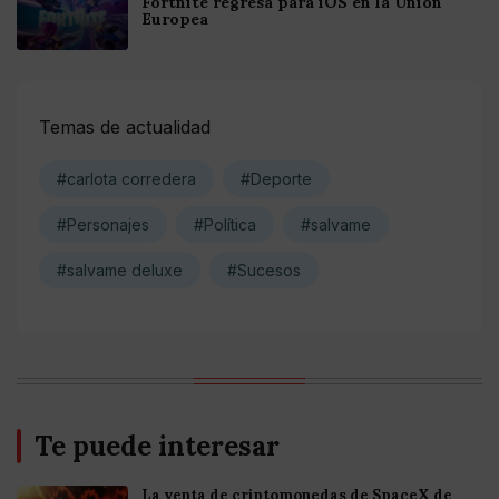
Fortnite regresa para iOS en la Unión
Europea
Temas de actualidad
#carlota corredera
#Deporte
#Personajes
#Política
#salvame
#salvame deluxe
#Sucesos
Te puede interesar
La venta de criptomonedas de SpaceX de